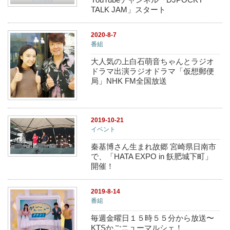
TALK JAM」スタート
2020-8-7
番組
大人気の上白石萌音ちゃんとラジオ
ドラマ出演ラジオドラマ「仮想郵便
局」NHK FM全国放送
2019-10-21
イベント
秦基博さん生まれ故郷 宮崎県日南市
で、「HATA EXPO in 飫肥城下町」
開催！
2019-8-14
番組
毎週金曜日１５時５５分から放送〜
KTSかごニューマルシェ！