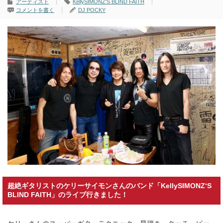
アーティスト
KellySIMONZ‘S BLIND FAITH
コメントを書く
DJ POCKY
超絶ギタリストのケリーサイモンさんのバンド「KellySIMONZ‘S
BLIND FAITH」のライブ行きました！