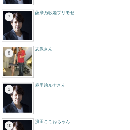
薩摩乃歌姫プリモゼ
志保さん
麻里絵ルナさん
濱田ここねちゃん