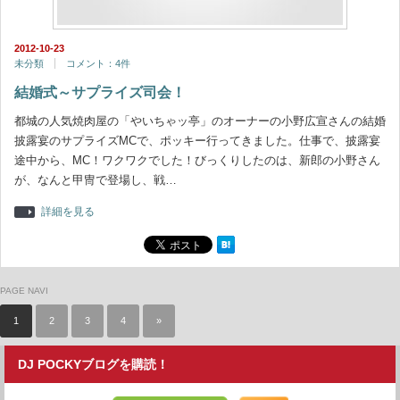
2012-10-23
未分類
コメント：4件
結婚式～サプライズ司会！
都城の人気焼肉屋の「やいちゃッ亭」のオーナーの小野広宣さんの結婚
披露宴のサプライズMCで、ポッキー行ってきました。仕事で、披露宴
途中から、MC！ワクワクでした！びっくりしたのは、新郎の小野さん
が、なんと甲冑で登場し、戦…
詳細を見る
PAGE NAVI
1
2
3
4
»
DJ POCKYブログを購読！