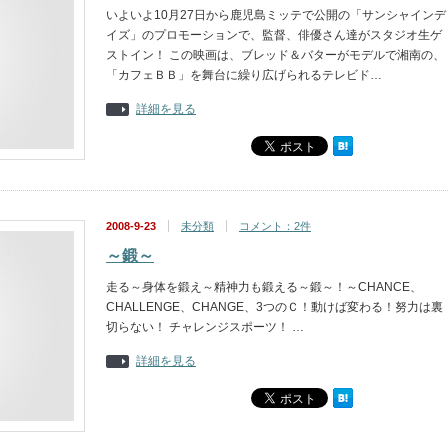
いよいよ10月27日から鹿児島ミッテで公開の「サンシャインデ
イズ」のプロモーションで、監督、俳優さん達がスタジオ生ゲ
ストイン！ この映画は、ブレッド＆バターがモデルで湘南の、
「カフェＢＢ」を舞台に繰り広げられるテレビド…
詳細を見る
2008-9-23
未分類
コメント：2件
～鍛～
走る～身体を鍛え～精神力も鍛える～鍛～！～CHANCE、
CHALLENGE、CHANGE、3つのＣ！動けば変わる！努力は裏
切らない！ チャレンジスポーツ！ …
詳細を見る