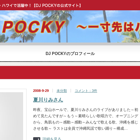
OCKY 公式 ウェブサイト】
DJ POCKYのプロフィール
2008-9-29
未分類
コメント：3件
夏川りみさん
昨夜、宝山ホールで、夏川りみさんのライブがありました～初
めて見たんですが～もう～素晴らしい歌唱力で、オープニング
から、鳥肌もの～感動～感動～みんなで歌える歌、沖縄を感じ
させる歌～ ラストは全員で沖縄民謡で歌い踊り～構成…
詳細を見る