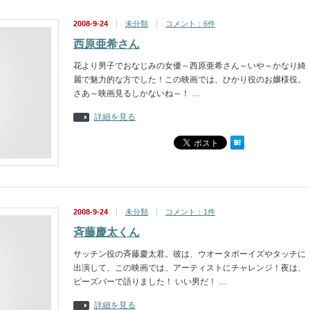
2008-9-24
未分類
コメント：6件
西原亜希さん
花より男子でおなじみの女優～西原亜希さん～いや～かなり綺
麗で魅力的な方でした！この映画では、ひかり役のお嬢様役。
さあ～映画見るしかないね～！ …
詳細を見る
2008-9-24
未分類
コメント：1件
斉藤慶太くん
サッチン役の斉藤慶太君。彼は、ウオータボーイズやタッチに
出演して、この映画では、アーティストにチャレンジ！夜は、
ピーズバーで語りました！ いい男だ！ …
詳細を見る