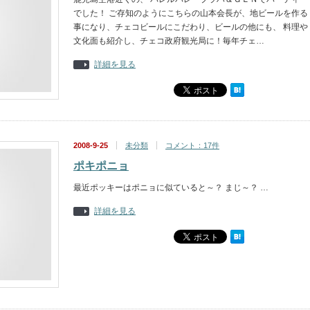
でした！ ご存知のようにこちらの山本会長が、地ビールを作る
事になり、チェコビールにこだわり、ビールの他にも、 料理や
文化面も紹介し、チェコ政府観光局に！毎年チェ…
詳細を見る
2008-9-25
未分類
コメント：17件
ポキポニョ
最近ポッキーはポニョに似ていると～？ まじ～？ …
詳細を見る