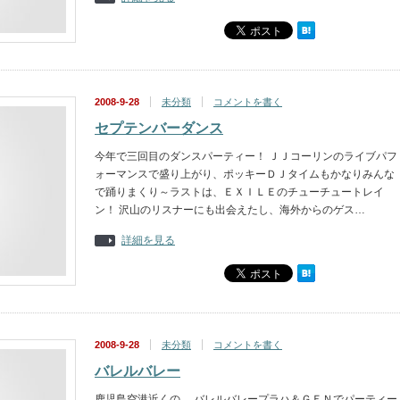
2008-9-28
未分類
コメントを書く
セプテンバーダンス
今年で三回目のダンスパーティー！ ＪＪコーリンのライブパフ
ォーマンスで盛り上がり、ポッキーＤＪタイムもかなりみんな
で踊りまくり～ラストは、ＥＸＩＬＥのチューチュートレイ
ン！ 沢山のリスナーにも出会えたし、海外からのゲス…
詳細を見る
2008-9-28
未分類
コメントを書く
バレルバレー
鹿児島空港近くの、 バレルバレープラハ＆ＧＥＮでパーティー