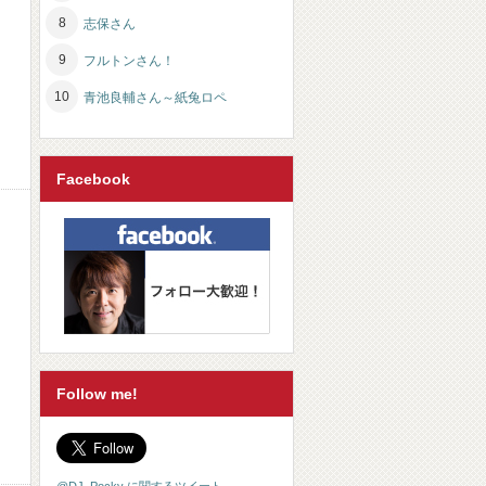
志保さん
フルトンさん！
青池良輔さん～紙兔ロペ
Facebook
Follow me!