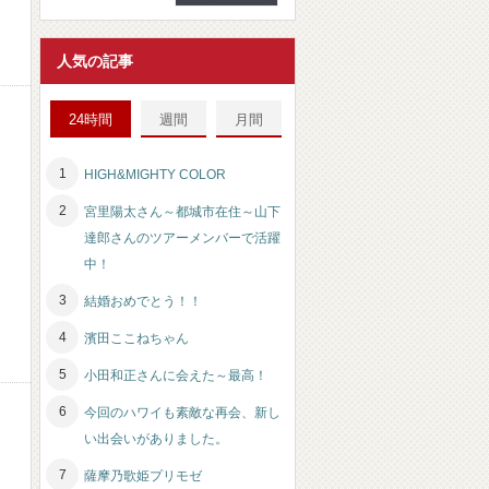
人気の記事
24時間
週間
月間
HIGH&MIGHTY COLOR
宮里陽太さん～都城市在住～山下
達郎さんのツアーメンバーで活躍
中！
結婚おめでとう！！
濱田ここねちゃん
小田和正さんに会えた～最高！
今回のハワイも素敵な再会、新し
い出会いがありました。
薩摩乃歌姫プリモゼ