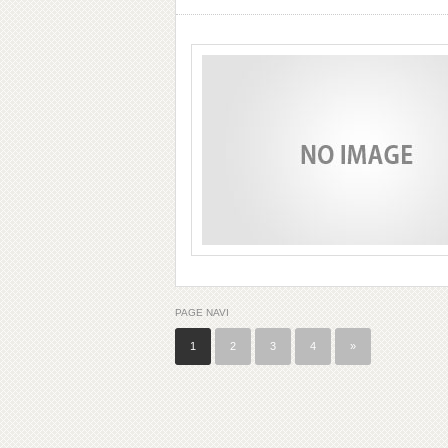
PAGE NAVI
1
2
3
4
»