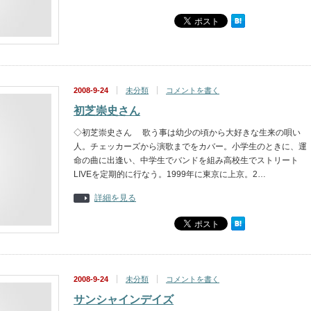
2008-9-24
未分類
コメントを書く
初芝崇史さん
◇初芝崇史さん 歌う事は幼少の頃から大好きな生来の唄い
人。チェッカーズから演歌までをカバー。小学生のときに、運
命の曲に出逢い、中学生でバンドを組み高校生でストリート
LIVEを定期的に行なう。1999年に東京に上京。2…
詳細を見る
2008-9-24
未分類
コメントを書く
サンシャインデイズ