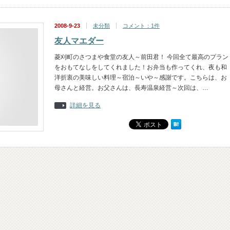
2008-9-23
未分類
コメント：1件
友人マエダー
菱刈町のさつまや食堂の友人～前田君！ 今回全て最高のプラン
をおもてなしをしてくれました！お弁当も作ってくれ、夜も和
洋折衷の美味しい料理～宿泊～いや～感謝です。こちらは、お
母さんと経営。お父さんは、長寿温泉経営～次回は、…
詳細を見る