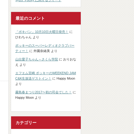
@DJ_Pocky に関するツイート
最近のコメント
「ポキパン」10月10日火曜日発売！
に
ひわちゃん
より
ポッキーのスーパーレディオクラブパー
ティー！
に
外園奈緒美
より
山出愛子ちゃん～さくら学院
に
おりおな
え
より
エフエム宮崎 ポッキーのWEEKEND JAM
C&K生放送ゲストイン！
に
Happy Moon
より
霧島春まつり2017〜初の司会でした！
に
Happy Moon
より
カテゴリー