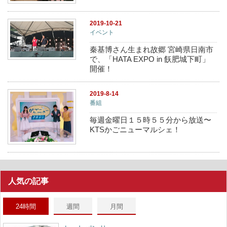
2019-10-21
イベント
秦基博さん生まれ故郷 宮崎県日南市
で、「HATA EXPO in 飫肥城下町」
開催！
2019-8-14
番組
毎週金曜日１５時５５分から放送〜
KTSかごニューマルシェ！
人気の記事
24時間
週間
月間