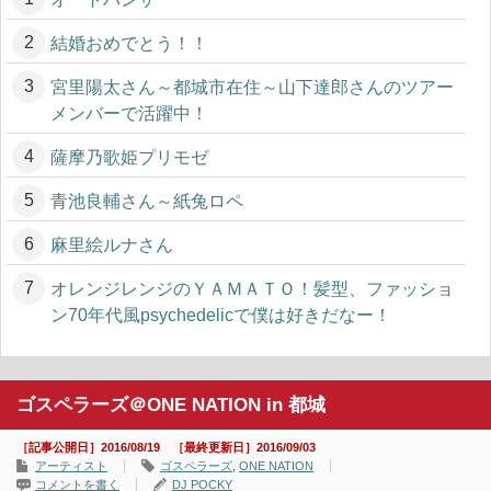
結婚おめでとう！！
宮里陽太さん～都城市在住～山下達郎さんのツアー
メンバーで活躍中！
薩摩乃歌姫プリモゼ
青池良輔さん～紙兔ロペ
麻里絵ルナさん
オレンジレンジのＹＡＭＡＴＯ！髪型、ファッショ
ン70年代風psychedelicで僕は好きだなー！
ゴスペラーズ＠ONE NATION in 都城
［記事公開日］2016/08/19 ［最終更新日］2016/09/03
アーティスト
ゴスペラーズ
,
ONE NATION
コメントを書く
DJ POCKY