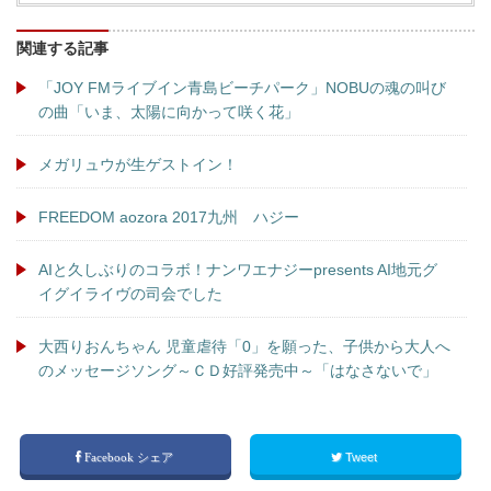
関連する記事
「JOY FMライブイン青島ビーチパーク」NOBUの魂の叫び
の曲「いま、太陽に向かって咲く花」
メガリュウが生ゲストイン！
FREEDOM aozora 2017九州 ハジー
AIと久しぶりのコラボ！ナンワエナジーpresents AI地元グ
イグイライヴの司会でした
大西りおんちゃん 児童虐待「0」を願った、子供から大人へ
のメッセージソング～ＣＤ好評発売中～「はなさないで」
Facebook シェア
Tweet