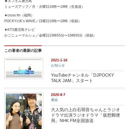
★エフエム鹿児島
ミューズアップ／月・火曜日16時〜19時（生放送）
★cross fm（福岡）
POCKYのK’s WAVE／日曜日16時〜18時（収録）
★KTS鹿児島テレビ
かごニューマルシェ／金曜日15時55分〜16時50分（収録）
この著者の最新の記事
2021-1-16
お知らせ
YouTubeチャンネル「DJPOCKY
TALK JAM」スタート
2020-8-7
番組
大人気の上白石萌音ちゃんとラジオ
ドラマ出演ラジオドラマ「仮想郵便
局」NHK FM全国放送