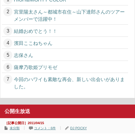
宮里陽太さん～都城市在住～山下達郎さんのツアー
メンバーで活躍中！
結婚おめでとう！！
濱田ここねちゃん
志保さん
薩摩乃歌姫プリモゼ
今回のハワイも素敵な再会、新しい出会いがありま
した。
公開生放送
［記事公開日］2011/04/15
未分類
コメント：6件
DJ POCKY