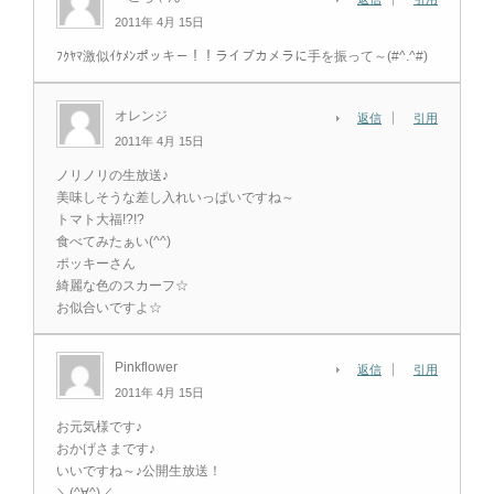
2011年 4月 15日
ﾌｸﾔﾏ激似ｲｹﾒﾝポッキ－！！ライブカメラに手を振って～(#^.^#)
オレンジ
返信
引用
2011年 4月 15日
ノリノリの生放送♪
美味しそうな差し入れいっぱいですね～
トマト大福!?!?
食べてみたぁい(^^)
ポッキーさん
綺麗な色のスカーフ☆
お似合いですよ☆
Pinkflower
返信
引用
2011年 4月 15日
お元気様です♪
おかげさまです♪
いいですね～♪公開生放送！
＼(^∀^)／