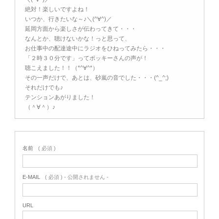
絶対！楽しいですよね！
いつか、行きたいな～♪＼(^∀^)／
延岡方面から楽しさが伝わってきて・・・
なんとか、聴けないかな！っと思って、
お仕事中の配達途中にラジオをひねってみたら・・・
「２時３０分です」ってポッキーさんの声が！
聴こえました！！（*^∀^*）
その一声だけで、あとは、砂嵐の音でした・・・(^_^;)
それだけでも♪
テンションあがりました！
（＾∀＾）♪
名前
( 必須 )
E-MAIL
( 必須 ) - 公開されません -
URL