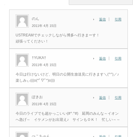
のん
返信
引用
2011年 4月 15日
USTREAMでチェックしながら博多へ行きまーす！
頑張ってください！
†YUKA†
返信
引用
2011年 4月 15日
今日は行けないけど、明日の公開生放送見に行きます＼(^^)／♪
楽しみぃ(((o(*ﾟ▽ﾟ*)o)))
ぽきお
返信
引用
2011年 4月 15日
今日のライブでも超かっこいい(#^.^#) 延岡のみんな～イオン
へ急げ～ イケメンがお出迎え♪ サインもＯＫ！ 忙しい～～
ぺこちゃん
返信
引用