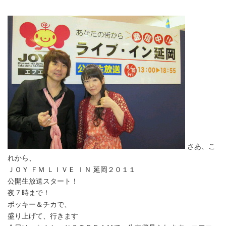
さあ、こ
れから、
ＪＯＹ ＦＭ ＬＩＶＥ ＩＮ 延岡２０１１
公開生放送スタート！
夜７時まで！
ポッキー＆チカで、
盛り上げて、行きます