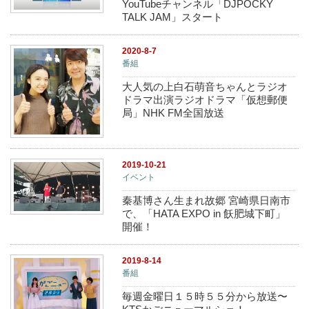
YouTubeチャンネル「DJPOCKY
TALK JAM」スタート
2020-8-7
番組
大人気の上白石萌音ちゃんとラジオ
ドラマ出演ラジオドラマ「仮想郵便
局」NHK FM全国放送
2019-10-21
イベント
秦基博さん生まれ故郷 宮崎県日南市
で、「HATA EXPO in 飫肥城下町」
開催！
2019-8-14
番組
毎週金曜日１５時５５分から放送〜