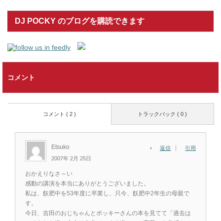
DJ POCKY のブログを購読できます
コメント
コメント ( 2 )
トラックバック ( 0 )
Etsuko
返信
引用
2007年 2月 25日
おかえりなさ～い
感動の講演を本当にありがとうございました。
私は、飫肥中を53年度に卒業し、只今、飫肥中2年生の母親で
す。
今日、吉田のおじちゃんとポッキーさんの本を見てて「過去は