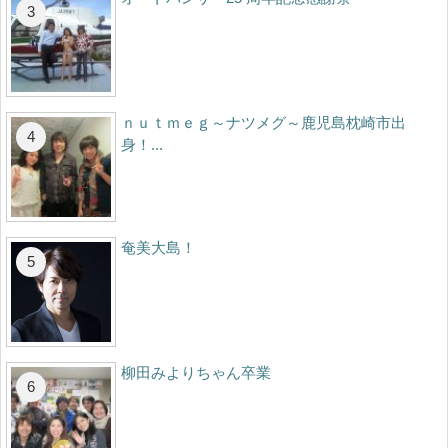
ｎｕｔｍｅｇ～ナツメグ～鹿児島枕崎市出
身！...
奄美大島！
柳田みよりちゃん卒業