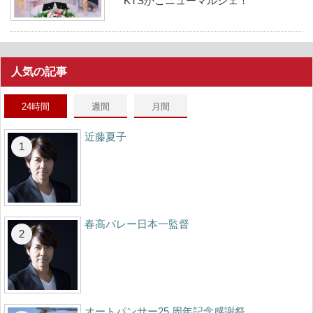
KTSかごニューマルシェ！
人気の記事
24時間
週間
月間
近藤夏子
春高バレー日本一監督
オートパンサー25 周年記念感謝祭