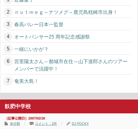
ｎｕｔｍｅｇ～ナツメグ～鹿児島枕崎市出身！
春高バレー日本一監督
オートパンサー25 周年記念感謝祭
一緒にいかが？
宮里陽太さん～都城市在住～山下達郎さんのツアー
メンバーで活躍中！
奄美大島！
飫肥中学校
［記事公開日］2007/02/18
未分類
コメント：2件
DJ POCKY