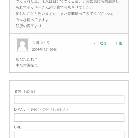
つくられた道。未来は自分でつくる道。」の言葉にも共感させ
られてポッキーさんの話題でもちきりでした。
忙しいことと思いますが、また是非帰ってきてくださいね。
みんな待ってますよ
飫肥の悦子より
大磯つくや
返信
引用
2008年 1月 09日
あなただれ？
本名大磯拓也
名前
( 必須 )
E-MAIL
( 必須 ) - 公開されません -
URL