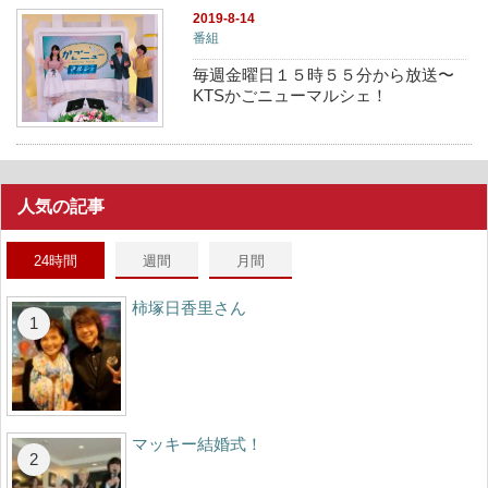
2019-8-14
番組
毎週金曜日１５時５５分から放送〜
KTSかごニューマルシェ！
人気の記事
24時間
週間
月間
柿塚日香里さん
マッキー結婚式！