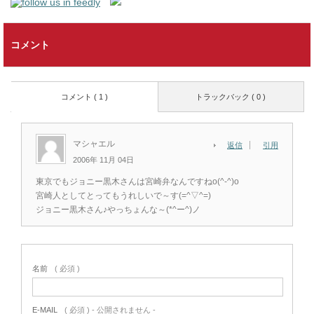
コメント
コメント ( 1 )
トラックバック ( 0 )
マシャエル
返信
引用
2006年 11月 04日
東京でもジョニー黒木さんは宮崎弁なんですねo(^-^)o
宮崎人としてとってもうれしいで～す(=^▽^=)
ジョニー黒木さん♪やっちょんな～(*^ー^)ノ
名前
( 必須 )
E-MAIL
( 必須 ) - 公開されません -