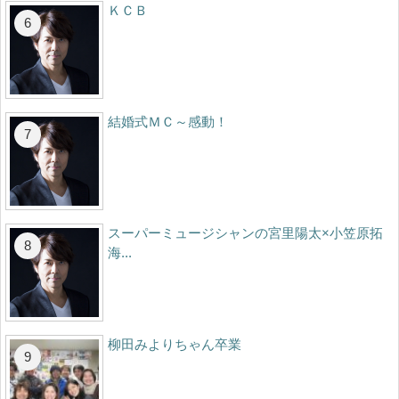
ＫＣＢ
結婚式ＭＣ～感動！
スーパーミュージシャンの宮里陽太×小笠原拓
海...
柳田みよりちゃん卒業