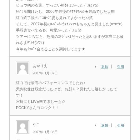
ヒョウ柄の衣裳、すっごい格好よかったﾃﾞｽ(≧∇≦)
ﾙﾊﾟﾝも聞けたし、2006年最後のﾏﾀｱｲﾏｼｮｳ★最高でしたよ!!!!
紅白終了後のﾊﾞｽﾛｰﾌﾞ姿も見れてよかった♪♪笑
そして、2007年初のﾙﾊﾟﾝ&ﾏﾀｱｲﾏｼｮｳもちゃんと見ました(o^o^o)
手羽先食べてる姿、可愛かったﾃﾞｽ☆笑
ツアーにTVにと、怒濤のｽｹｼﾞｭｰﾙだったと思いますが本当にお疲
れさまﾃﾞｼﾀ(≧∇≦)
今年もｲｯﾊﾟｲ会えることを期待してます★
あやりえ
返信
引用
2007年 1月 07日
紅白では最高のパフォーマンスでしたね♪
天狗映像は残念だったけど、お顔ＵＰ見れたし嬉しかったで
す！
宮崎にもLIVE来てほしーも☆
POCKYさんヨロシク！！
やこ
返信
引用
2007年 1月 08日