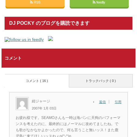
RSS
feedly
DJ POCKY のブログを購読できます
コメント
コメント ( 16 )
トラックバック ( 0 )
紺ジャージ
返信
引用
2007年 1月 03日
お疲れ様です。SEAMOさんも一時は海パンに天狗のパフォーマ
ンスを考えたのに、最終的にはノーマルに攻めてましたね。で
も歌がなかなかよかったので、何も言うこと無いッス！また鹿
児島に来てほしいッスねぇo(^-^)o