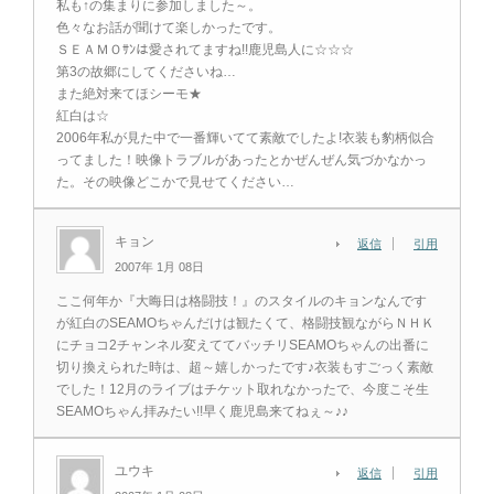
私も↑の集まりに参加しました～。
色々なお話が聞けて楽しかったです。
ＳＥＡＭＯｻﾝは愛されてますね!!鹿児島人に☆☆☆
第3の故郷にしてくださいね…
また絶対来てほシーモ★
紅白は☆
2006年私が見た中で一番輝いてて素敵でしたよ!衣装も豹柄似合
ってました！映像トラブルがあったとかぜんぜん気づかなかっ
た。その映像どこかで見せてください…
キョン
返信
引用
2007年 1月 08日
ここ何年か『大晦日は格闘技！』のスタイルのキョンなんです
が紅白のSEAMOちゃんだけは観たくて、格闘技観ながらＮＨＫ
にチョコ2チャンネル変えててバッチリSEAMOちゃんの出番に
切り換えられた時は、超～嬉しかったです♪衣装もすごっく素敵
でした！12月のライブはチケット取れなかったで、今度こそ生
SEAMOちゃん拝みたい!!早く鹿児島来てねぇ～♪♪
ユウキ
返信
引用