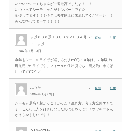
いやいやシーモちゃんが一番最高でしたよ！！！
いつだってシーモちゃんがナンバー１です☆
応援してます！！！今年は去年以上に来鹿してくださーい！！
みんな待ってまーす！！！！
☆彡８００系ＴＳＵＢ＠ＭＥ３４号（＾‐
返信
引用
＾）☆彡
2007年 1月 03日
今年もシーモのライヴが楽しみだよ(^O^)／今年は、去年以上に
鹿児島でのライヴや、フィールの生出演でも、鹿児島に来てほ
しいです(^O^)／
ふうか
返信
引用
2007年 1月 03日
シーモ☆最高！超かっこよかった！生き方、考え方全部すきで
す！こんなに人を好きになったのは初めてです！ポッキーさん
がうらやましいです！
DJ SAOZMA