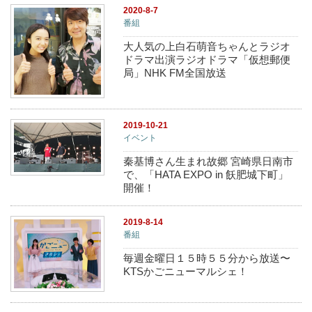
2020-8-7
番組
大人気の上白石萌音ちゃんとラジオ
ドラマ出演ラジオドラマ「仮想郵便
局」NHK FM全国放送
2019-10-21
イベント
秦基博さん生まれ故郷 宮崎県日南市
で、「HATA EXPO in 飫肥城下町」
開催！
2019-8-14
番組
毎週金曜日１５時５５分から放送〜
KTSかごニューマルシェ！