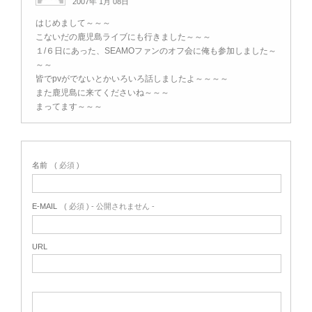
2007年 1月 08日
はじめまして～～～
こないだの鹿児島ライブにも行きました～～～
１/６日にあった、SEAMOファンのオフ会に俺も参加しました～
～～
皆でpvがでないとかいろいろ話しましたよ～～～～
また鹿児島に来てくださいね～～～
まってます～～～
名前
( 必須 )
E-MAIL
( 必須 ) - 公開されません -
URL