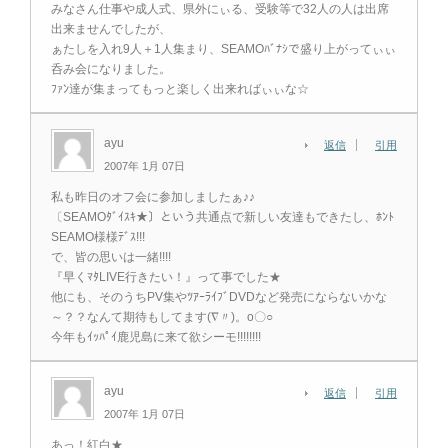
みなさん仕事や成人式、県外にぃる、受験等で32人の人は出席
出来ませんでしたが、
ぁたしを入れ9人＋1人集まり、SEAMOﾊﾞﾅｼで盛り上がってぃぃ
呑み会になりました。
ﾌｧﾝ達が集まってもっと楽しく出来ればぃぃな☆
ayu
返信
引用
2007年 1月 07日
私も昨日のオフ会に参加しましたぁ♪♪
〔SEAMOﾀﾞｲｽｷ★〕という共通点で新しい友達もできたし、ﾎﾝﾄ
SEAMO様様ﾃﾞｽ!!!
で、皆の思いは一緒!!!!
『早くﾏﾀLIVE行きたい！』って事でした★
他にも、そのうちPV集やﾂｱｰﾗｲﾌﾞDVDなど発売にならないかな
～？？なんて期待もしてます(∇〃)。o〇○
今年もｲｯﾊﾟｲ鹿児島に来て欲シーモ!!!!!!!!
ayu
返信
引用
2007年 1月 07日
あっ！紅白★