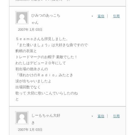
ひみつのあっこち
返信
引用
ゃん
2007年 1月 03日
Ｓｅａｍｏさんも拝見しました。
『また逢いましょう』は大好きな曲ですので
豹柄の衣装と
トレードマークのお帽子 素敵でした！
わたしはデビュー２０年にして
初出場の徳永さんの
『壊れかけのＲａｄｉｏ』みたとき
涙が出ちゃいましたよ
出場回数でなく
歌って 大切に歌いこんでいらしたのね
と
しーもちゃん大好
返信
引用
き
2007年 1月 03日