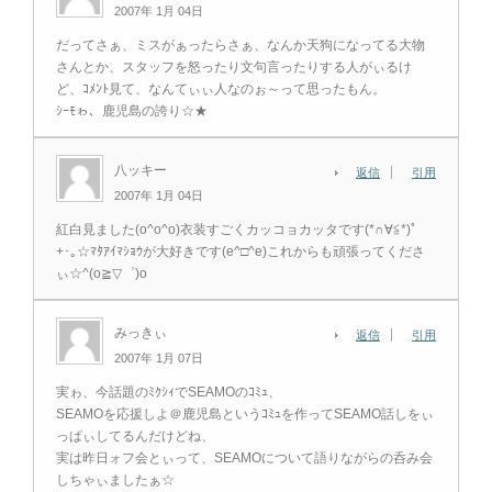
2007年 1月 04日
だってさぁ、ミスがぁったらさぁ、なんか天狗になってる大物
さんとか、スタッフを怒ったり文句言ったりする人がぃるけ
ど、ｺﾒﾝﾄ見て、なんてぃぃ人なのぉ～って思ったもん。
ｼｰﾓゎ、鹿児島の誇り☆★
八ッキー
返信
引用
2007年 1月 04日
紅白見ました(o^o^o)衣装すごくカッコョカッタです(*∩∀≦*)ﾟ
+･｡☆ﾏﾀｱｲﾏｼｮｳが大好きです(e^□^e)これからも頑張ってくださ
ぃ☆^(o≧▽゜)o
みっきぃ
返信
引用
2007年 1月 07日
実ゎ、今話題のﾐｸｼｨでSEAMOのｺﾐｭ、
SEAMOを応援しよ＠鹿児島というｺﾐｭを作ってSEAMO話しをぃ
っぱぃしてるんだけどね、
実は昨日ォフ会とぃって、SEAMOについて語りながらの呑み会
しちゃぃましたぁ☆