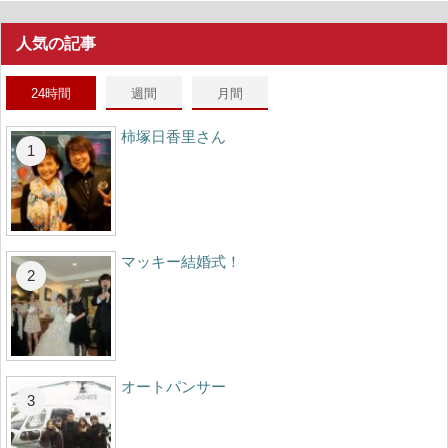
人気の記事
24時間
週間
月間
柿塚日香里さん
マッキー結婚式！
オートパンサー