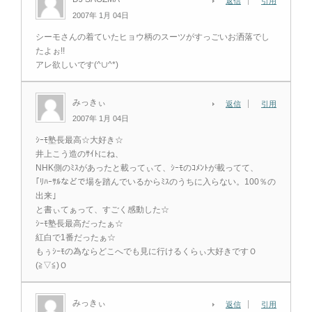
返信
引用
2007年 1月 04日
シーモさんの着ていたヒョウ柄のスーツがすっごいお洒落でし
たよぉ!!
アレ欲しいです(^∪^*)
みっきぃ
返信
引用
2007年 1月 04日
ｼｰﾓ塾長最高☆大好き☆
井上こう造のｻｲﾄにね、
NHK側のﾐｽがあったと載ってぃて、ｼｰﾓのｺﾒﾝﾄが載ってて、
｢ﾘﾊｰｻﾙなどで場を踏んでいるからﾐｽのうちに入らない。100％の
出来｣
と書ぃてぁって、すごく感動した☆
ｼｰﾓ塾長最高だったぁ☆
紅白で1番だったぁ☆
もぅｼｰﾓの為ならどこへでも見に行けるくらぃ大好きですＯ
(≧▽≦)Ｏ
みっきぃ
返信
引用