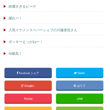
綺麗すぎるビーチ
躍れー！
人気イケメンスーパーシェフの川越達也さん
ポッキーえっがねー！
AI最高！
Facebook シェア
Tweet
Google+
はてブ
Pocket
LINE