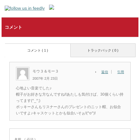
コメント
コメント ( 1 )
トラックバック ( 0 )
モウ３＆モー３
返信
引用
2007年 2月 23日
心地よい音楽でした♪
帽子がお好きな方なんですね!!あたしも気付けば、30個くらい持
ってます(^_^;)
ポッキーさんもリスナーさんのプレゼントのニット帽、お似合
いですよ♪キャスケットとかも似合いそぉ!(^o^)!
名前
( 必須 )