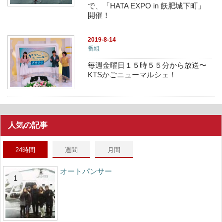
で、「HATA EXPO in 飫肥城下町」
開催！
2019-8-14
番組
毎週金曜日１５時５５分から放送〜
KTSかごニューマルシェ！
人気の記事
24時間
週間
月間
オートパンサー