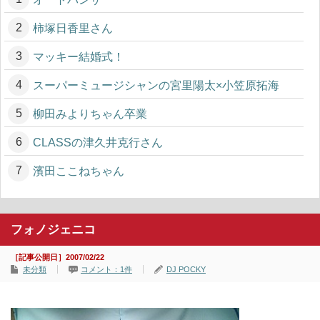
柿塚日香里さん
マッキー結婚式！
スーパーミュージシャンの宮里陽太×小笠原拓海
柳田みよりちゃん卒業
CLASSの津久井克行さん
濱田ここねちゃん
フォノジェニコ
［記事公開日］2007/02/22
未分類
コメント：1件
DJ POCKY