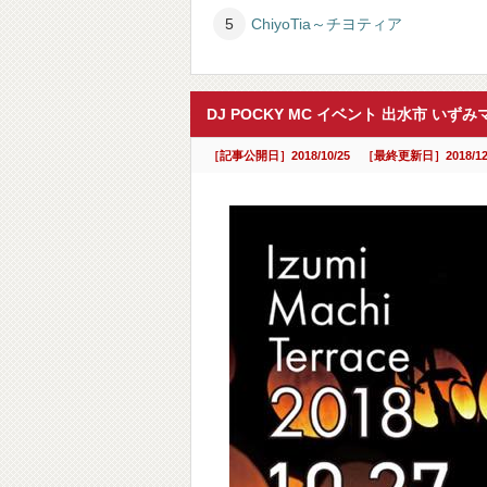
ChiyoTia～チヨティア
DJ POCKY MC イベント 出水市 
［記事公開日］2018/10/25 ［最終更新日］2018/12