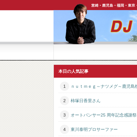
宮崎・鹿児島・福岡・東京・ハワイで活躍中【DJ P
本日の人気記事
ｎｕｔｍｅｇ～ナツメグ～鹿児島
柿塚日香里さん
オートパンサー25 周年記念感謝祭
東川泰明プロサーファー