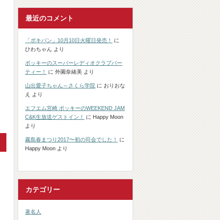
最近のコメント
「ポキパン」10月10日火曜日発売！
に
ひわちゃん
より
ポッキーのスーパーレディオクラブパー
ティー！
に
外園奈緒美
より
山出愛子ちゃん～さくら学院
に
おりおな
え
より
エフエム宮崎 ポッキーのWEEKEND JAM
C&K生放送ゲストイン！
に
Happy Moon
より
霧島春まつり2017〜初の司会でした！
に
Happy Moon
より
カテゴリー
著名人