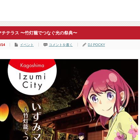
いずみマチテラス 〜竹灯籠でつなぐ光の祭典〜
/14
イベント
コメントを書く
DJ POCKY