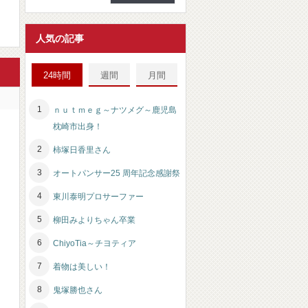
人気の記事
24時間
週間
月間
ｎｕｔｍｅｇ～ナツメグ～鹿児島
枕崎市出身！
柿塚日香里さん
オートパンサー25 周年記念感謝祭
東川泰明プロサーファー
柳田みよりちゃん卒業
ChiyoTia～チヨティア
着物は美しい！
鬼塚勝也さん