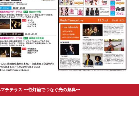
いずみマチテラス 〜竹灯籠でつなぐ光の祭典〜