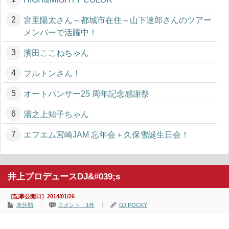
宮里陽太さん～都城市在住～山下達郎さんのツアー
メンバーで活躍中！
濱田ここねちゃん
フルトンさん！
オートパンサー25 周年記念感謝祭
湯之上知子ちゃん
エフエム宮崎JAM 忘年会＋久保雪誕生日会！
井上プロデュースDJ&#039;s
［記事公開日］2014/01/26
未分類
コメント：1件
DJ POCKY