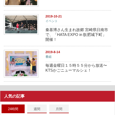
2019-10-21
イベント
秦基博さん生まれ故郷 宮崎県日南市
で、「HATA EXPO in 飫肥城下町」
開催！
2019-8-14
番組
毎週金曜日１５時５５分から放送〜
KTSかごニューマルシェ！
人気の記事
24時間
週間
月間