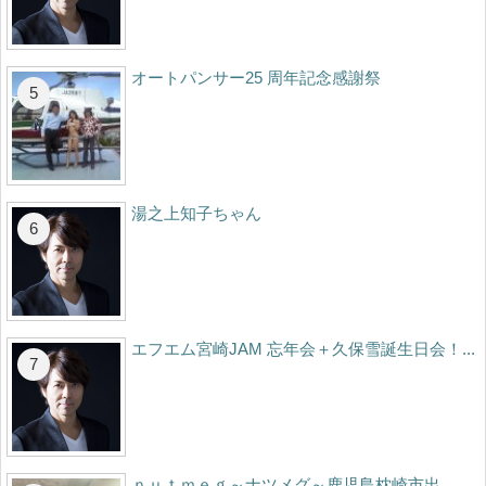
オートパンサー25 周年記念感謝祭
湯之上知子ちゃん
エフエム宮崎JAM 忘年会＋久保雪誕生日会！...
ｎｕｔｍｅｇ～ナツメグ～鹿児島枕崎市出