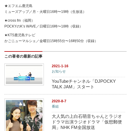
★エフエム鹿児島
ミューズアップ／月・火曜日16時〜19時（生放送）
★cross fm（福岡）
POCKYのK’s WAVE／日曜日16時〜18時（収録）
★KTS鹿児島テレビ
かごニューマルシェ／金曜日15時55分〜16時50分（収録）
この著者の最新の記事
2021-1-16
お知らせ
YouTubeチャンネル「DJPOCKY
TALK JAM」スタート
2020-8-7
番組
大人気の上白石萌音ちゃんとラジオ
ドラマ出演ラジオドラマ「仮想郵便
局」NHK FM全国放送