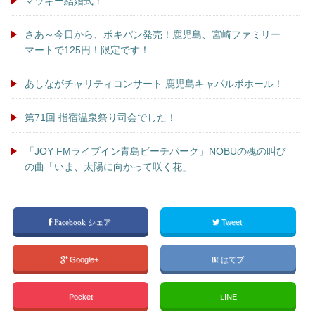
マッキー結婚式！
さあ～今日から、ポキパン発売！鹿児島、宮崎ファミリー
マートで125円！限定です！
あしながチャリティコンサート 鹿児島キャパルボホール！
第71回 指宿温泉祭り司会でした！
「JOY FMライブイン青島ビーチパーク」NOBUの魂の叫び
の曲「いま、太陽に向かって咲く花」
Facebook シェア
Tweet
Google+
はてブ
Pocket
LINE