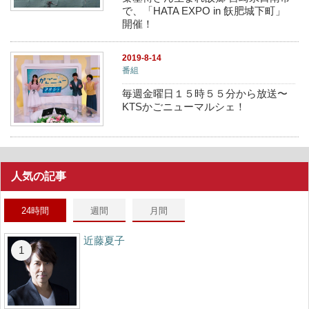
で、「HATA EXPO in 飫肥城下町」
開催！
2019-8-14
番組
毎週金曜日１５時５５分から放送〜
KTSかごニューマルシェ！
人気の記事
24時間
週間
月間
近藤夏子