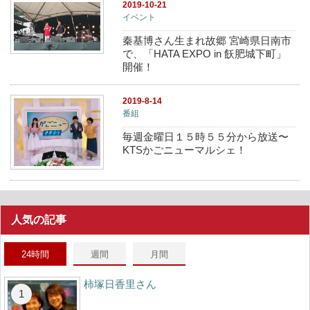
2019-10-21
イベント
秦基博さん生まれ故郷 宮崎県日南市
で、「HATA EXPO in 飫肥城下町」
開催！
2019-8-14
番組
毎週金曜日１５時５５分から放送〜
KTSかごニューマルシェ！
人気の記事
24時間
週間
月間
柿塚日香里さん