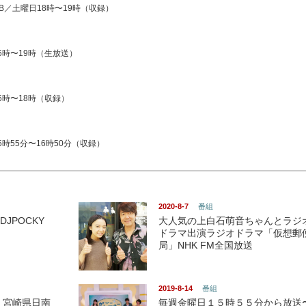
CLUB／土曜日18時〜19時（収録）
6時〜19時（生放送）
16時〜18時（収録）
時55分〜16時50分（収録）
2020-8-7
番組
DJPOCKY
大人気の上白石萌音ちゃんとラジ
ドラマ出演ラジオドラマ「仮想郵
局」NHK FM全国放送
2019-8-14
番組
 宮崎県日南
毎週金曜日１５時５５分から放送