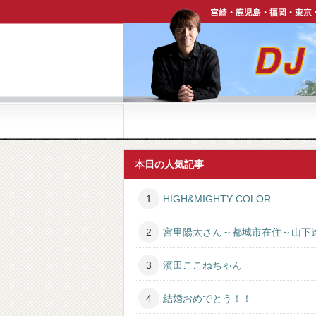
宮崎・鹿児島・福岡・東京・ハワイで活躍中【DJ P
本日の人気記事
HIGH&MIGHTY COLOR
宮里陽太さん～都城市在住～山下
濱田ここねちゃん
結婚おめでとう！！