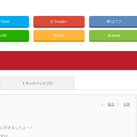
Tweet
Google+
はてブ
LINE
RSS
feedly
トラックバック ( 0 )
返信
引用
に行きましたよ～♪
ですが、