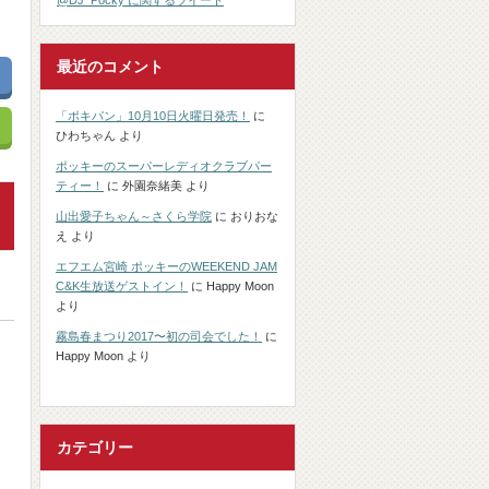
@DJ_Pocky に関するツイート
最近のコメント
「ポキパン」10月10日火曜日発売！
に
ひわちゃん
より
ポッキーのスーパーレディオクラブパー
ティー！
に
外園奈緒美
より
山出愛子ちゃん～さくら学院
に
おりおな
え
より
エフエム宮崎 ポッキーのWEEKEND JAM
C&K生放送ゲストイン！
に
Happy Moon
より
霧島春まつり2017〜初の司会でした！
に
Happy Moon
より
カテゴリー