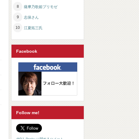
薩摩乃歌姫プリモゼ
志保さん
江夏拓三氏
Facebook
Follow me!