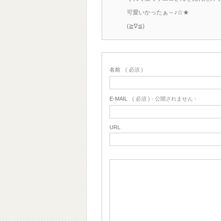
可愛いかったぁ～♪☆★
(≧∇≦)
名前
( 必須 )
E-MAIL
( 必須 ) - 公開されません -
URL