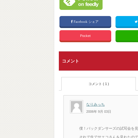
Facebook シェア
Pocket
コメント
コメント ( 1 )
なりみっち
2006年 9月 03日
僕！バックダンサーズの試写会を見
それで生でサエコさんを見れたの