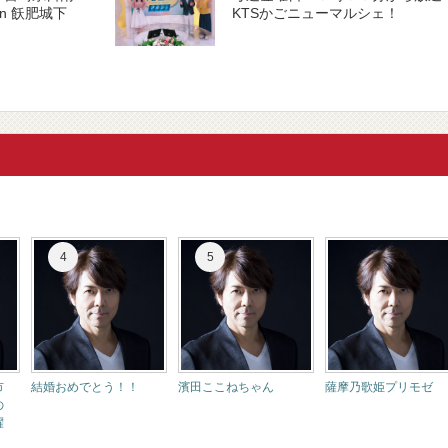
in 飫肥城下
KTSかごニューマルシェ！
市
結婚おめでとう！！
濱田ここねちゃん
薩摩乃歌姫プリモゼ
の
躍