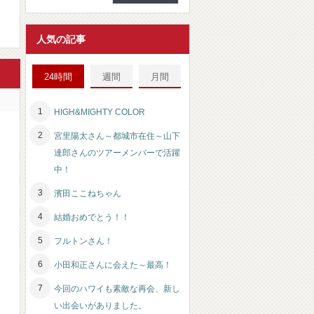
人気の記事
24時間
週間
月間
HIGH&MIGHTY COLOR
宮里陽太さん～都城市在住～山下
達郎さんのツアーメンバーで活躍
中！
濱田ここねちゃん
結婚おめでとう！！
フルトンさん！
小田和正さんに会えた～最高！
今回のハワイも素敵な再会、新し
い出会いがありました。