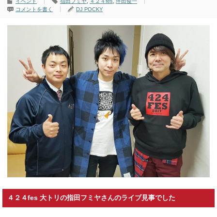
イベント
指田フミヤ
,
４２４fes
,
坪田俊一
コメントを書く
DJ POCKY
４２４fes 大トリの指田フミヤさんのライブ見事でした