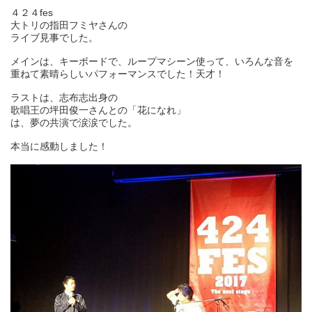
４２４fes
大トリの指田フミヤさんの
ライブ見事でした。
メインは、キーボードで、ループマシーン使って、いろんな音を
重ねて素晴らしいパフォーマンスでした！天才！
ラストは、志布志出身の
歌唱王の坪田俊一さんとの「花になれ」
は、夢の共演で涙涙でした。
本当に感動しました！