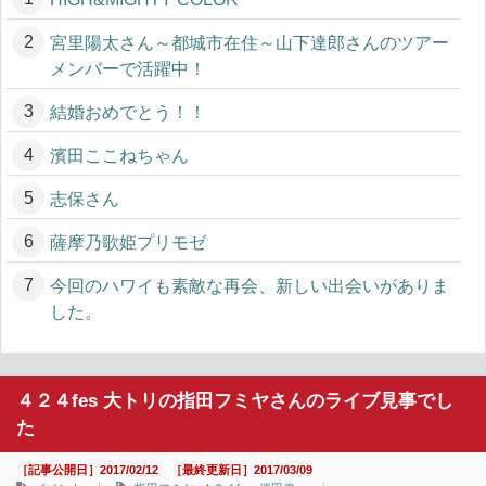
宮里陽太さん～都城市在住～山下達郎さんのツアー
メンバーで活躍中！
結婚おめでとう！！
濱田ここねちゃん
志保さん
薩摩乃歌姫プリモゼ
今回のハワイも素敵な再会、新しい出会いがありま
した。
４２４fes 大トリの指田フミヤさんのライブ見事でし
た
［記事公開日］2017/02/12 ［最終更新日］2017/03/09