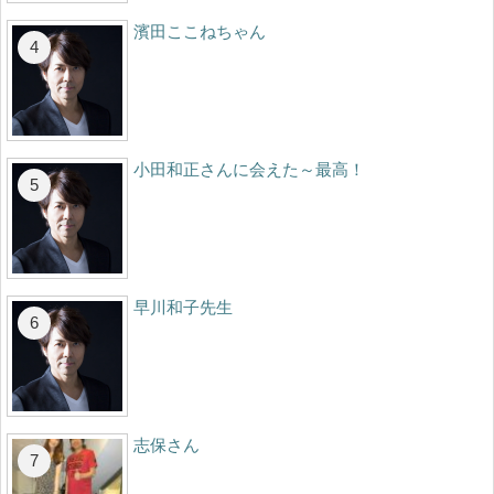
濱田ここねちゃん
小田和正さんに会えた～最高！
早川和子先生
志保さん