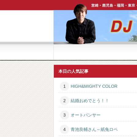
宮崎・鹿児島・福岡・東京・ハワイで活躍中【DJ P
本日の人気記事
HIGH&MIGHTY COLOR
結婚おめでとう！！
オートパンサー
青池良輔さん～紙兔ロペ