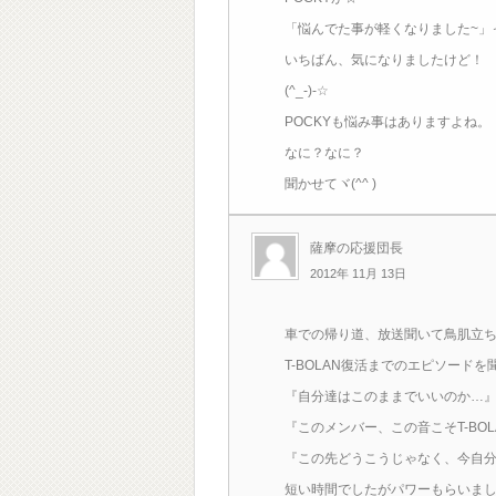
「悩んでた事が軽くなりました~」
いちばん、気になりましたけど！
(^_-)-☆
POCKYも悩み事はありますよね。
なに？なに？
聞かせてヾ(^^ )
薩摩の応援団長
2012年 11月 13日
車での帰り道、放送聞いて鳥肌立ち
T-BOLAN復活までのエピソードを
『自分達はこのままでいいのか…
『このメンバー、この音こそT-BOL
『この先どうこうじゃなく、今自
短い時間でしたがパワーもらいました