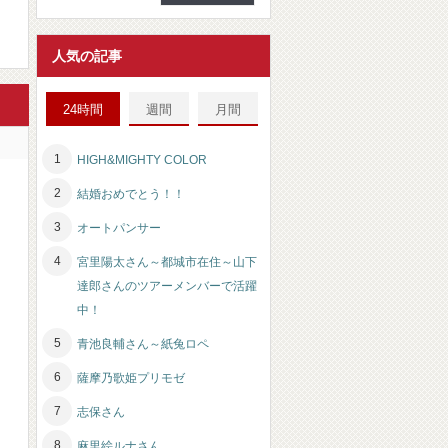
人気の記事
24時間
週間
月間
HIGH&MIGHTY COLOR
結婚おめでとう！！
オートパンサー
宮里陽太さん～都城市在住～山下
達郎さんのツアーメンバーで活躍
中！
青池良輔さん～紙兔ロペ
薩摩乃歌姫プリモゼ
志保さん
麻里絵ルナさん