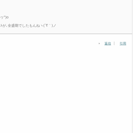
^)o
ｨｽﾄが､全盛期でしたもんねヽ(´∇｀)ノ
返信
引用
。