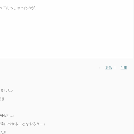
っておっしゃったのが、
返信
引用
ました♪
聞き
』
ANだ…』
分達に出来ることをやろう…』
!!