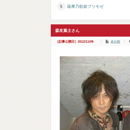
薩摩乃歌姫プリモゼ
森友嵐士さん
［記事公開日］2012/11/09
未分類