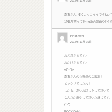
2012年 11月 10日
森友さん､凄くカッコイイですねo(^ヮ
10数年前ってB-ing系の楽曲やｱｰﾃ
Pinkflower
2012年 11月 10日
お元気さまです♪
おかげさまです♪
o(^-^)o
森友さんの☆突然のご出演！
ビックリでしたね！
しかも、深いお話しをして頂いて
なんだか癒やして頂いた感じです
(^-^)
POCKYが☆