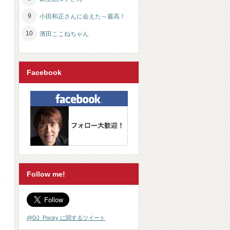
小田和正さんに会えた～最高！
濱田ここねちゃん
Facebook
Follow me!
@DJ_Pocky に関するツイート