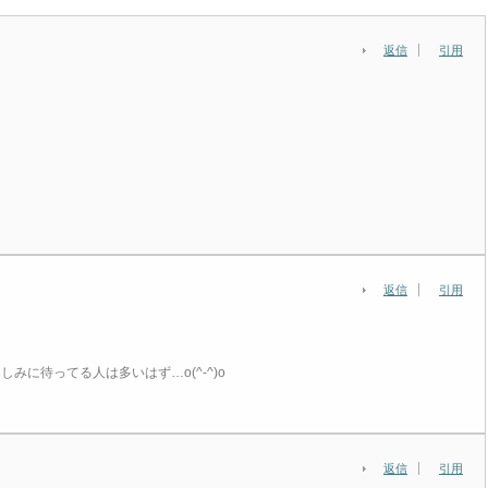
返信
引用
返信
引用
みに待ってる人は多いはず…o(^-^)o
返信
引用