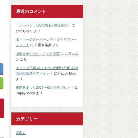
最近のコメント
「ポキパン」10月10日火曜日発売！
に
ひわちゃん
より
ポッキーのスーパーレディオクラブパー
ティー！
に
外園奈緒美
より
山出愛子ちゃん～さくら学院
に
おりおな
え
より
エフエム宮崎 ポッキーのWEEKEND JAM
C&K生放送ゲストイン！
に
Happy Moon
より
霧島春まつり2017〜初の司会でした！
に
Happy Moon
より
カテゴリー
著名人