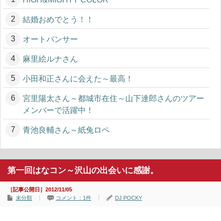
結婚おめでとう！！
オートパンサー
麻里絵ルナさん
小田和正さんに会えた～最高！
宮里陽太さん～都城市在住～山下達郎さんのツアー
メンバーで活躍中！
青池良輔さん～紙兔ロペ
第一回はなコン～沢山の出会いに感謝。
［記事公開日］2012/11/05
未分類
コメント：1件
DJ POCKY