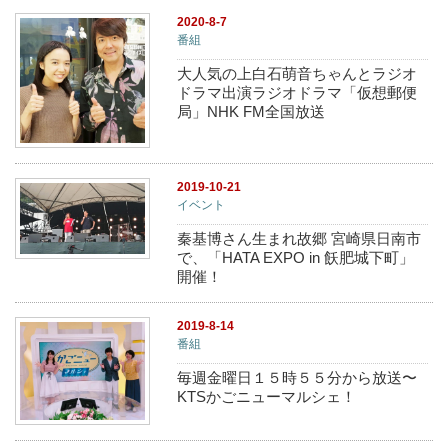
2020-8-7
番組
大人気の上白石萌音ちゃんとラジオ
ドラマ出演ラジオドラマ「仮想郵便
局」NHK FM全国放送
2019-10-21
イベント
秦基博さん生まれ故郷 宮崎県日南市
で、「HATA EXPO in 飫肥城下町」
開催！
2019-8-14
番組
毎週金曜日１５時５５分から放送〜
KTSかごニューマルシェ！