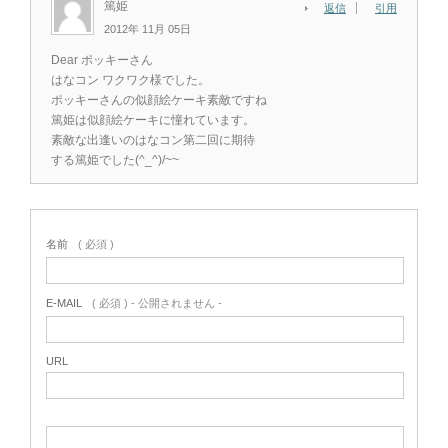
篤姫
返信
引用
2012年 11月 05日
Dear ポッキーさん
はなコン ワクワク様でした。
ポッキーさんの似顔絵ケーキ素敵ですね
篤姫は似顔絵ケーキに憧れています。
素敵な出逢いのはなコン第二回に期待
する篤姫でした(^_^)/~~
名前
( 必須 )
E-MAIL
( 必須 ) - 公開されません -
URL