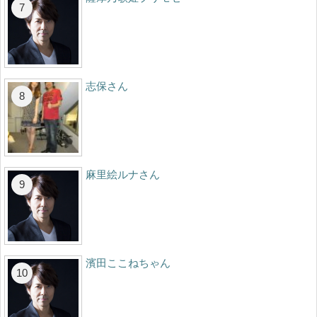
志保さん
麻里絵ルナさん
濱田ここねちゃん