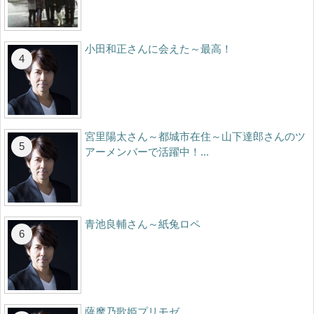
小田和正さんに会えた～最高！
宮里陽太さん～都城市在住～山下達郎さんのツ
アーメンバーで活躍中！...
青池良輔さん～紙兔ロペ
薩摩乃歌姫プリモゼ