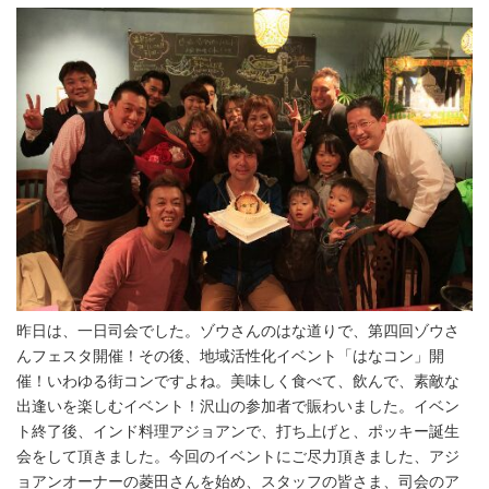
昨日は、一日司会でした。ゾウさんのはな道りで、第四回ゾウさ
んフェスタ開催！その後、地域活性化イベント「はなコン」開
催！いわゆる街コンですよね。美味しく食べて、飲んで、素敵な
出逢いを楽しむイベント！沢山の参加者で賑わいました。イベン
ト終了後、インド料理アジョアンで、打ち上げと、ポッキー誕生
会をして頂きました。今回のイベントにご尽力頂きました、アジ
ョアンオーナーの菱田さんを始め、スタッフの皆さま、司会のア