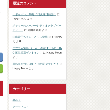
最近のコメント
「ポキパン」10月10日火曜日発売！
に
ひわちゃん
より
ポッキーのスーパーレディオクラブパー
ティー！
に
外園奈緒美
より
山出愛子ちゃん～さくら学院
に
おりおな
え
より
エフエム宮崎 ポッキーのWEEKEND JAM
C&K生放送ゲストイン！
に
Happy Moon
より
霧島春まつり2017〜初の司会でした！
に
Happy Moon
より
カテゴリー
著名人
アーティスト