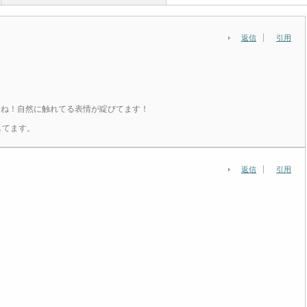
返信
引用
いね！自然に触れてる表情が綻びてます！
してます。
返信
引用