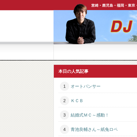
宮崎・鹿児島・福岡・東京・ハワイで活躍中【DJ P
本日の人気記事
オートパンサー
ＫＣＢ
結婚式ＭＣ～感動！
青池良輔さん～紙兔ロペ