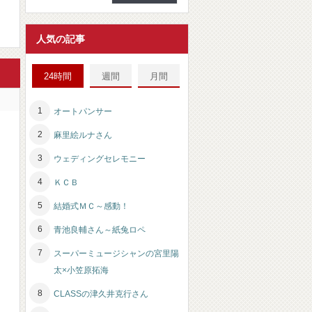
人気の記事
24時間
週間
月間
オートパンサー
麻里絵ルナさん
ウェディングセレモニー
ＫＣＢ
結婚式ＭＣ～感動！
青池良輔さん～紙兔ロペ
スーパーミュージシャンの宮里陽
太×小笠原拓海
CLASSの津久井克行さん