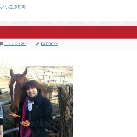
太×小笠原拓海
コメント：2件
DJ POCKY