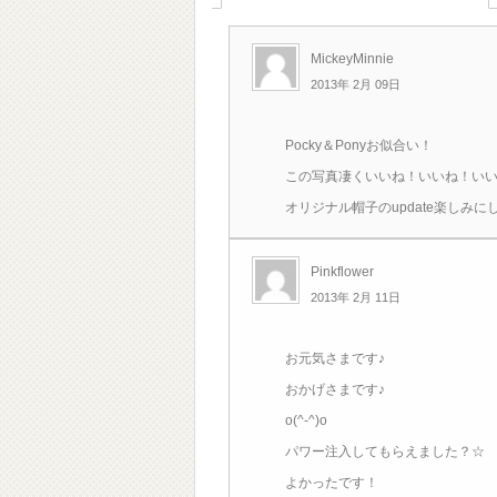
MickeyMinnie
2013年 2月 09日
Pocky＆Ponyお似合い！
この写真凄くいいね！いいね！い
オリジナル帽子のupdate楽しみに
Pinkflower
2013年 2月 11日
お元気さまです♪
おかげさまです♪
o(^-^)o
パワー注入してもらえました？☆
よかったです！