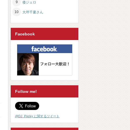
倭ジェロ
大坪千夏さん
Facebook
Follow me!
@DJ_Pocky に関するツイート