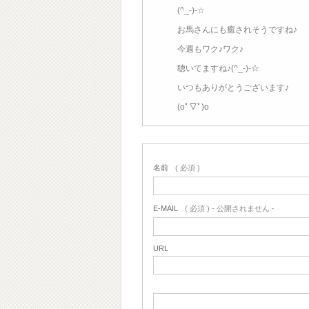
(^_-)-☆
お馬さんにも癒されそうですね♪
今週もワク♪ワク♪
聴いてますね♪(^_-)-☆
いつもありがとうございます♪
(oﾟ▽ﾟ)o
名前
( 必須 )
E-MAIL
( 必須 ) - 公開されません -
URL