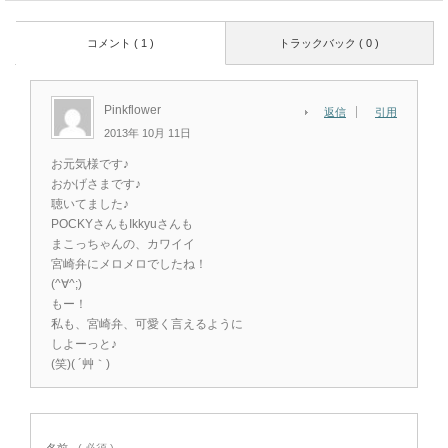
コメント ( 1 )
トラックバック ( 0 )
Pinkflower
返信
引用
2013年 10月 11日
お元気様です♪
おかげさまです♪
聴いてました♪
POCKYさんもIkkyuさんも
まこっちゃんの、カワイイ
宮崎弁にメロメロでしたね！
(^∀^;)
もー！
私も、宮崎弁、可愛く言えるように
しよーっと♪
(笑)( ´艸｀)