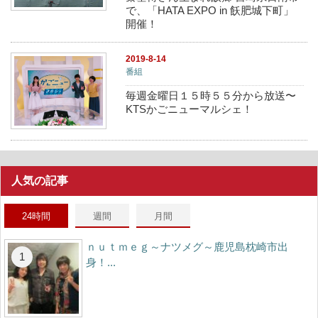
で、「HATA EXPO in 飫肥城下町」
開催！
2019-8-14
番組
毎週金曜日１５時５５分から放送〜
KTSかごニューマルシェ！
人気の記事
24時間
週間
月間
ｎｕｔｍｅｇ～ナツメグ～鹿児島枕崎市出
身！...