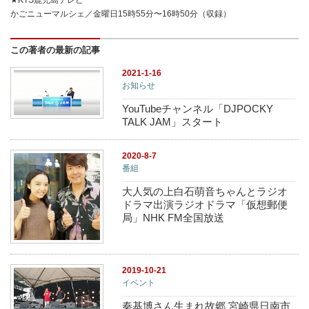
★KTS鹿児島テレビ
かごニューマルシェ／金曜日15時55分〜16時50分（収録）
この著者の最新の記事
2021-1-16
お知らせ
YouTubeチャンネル「DJPOCKY
TALK JAM」スタート
2020-8-7
番組
大人気の上白石萌音ちゃんとラジオ
ドラマ出演ラジオドラマ「仮想郵便
局」NHK FM全国放送
2019-10-21
イベント
秦基博さん生まれ故郷 宮崎県日南市