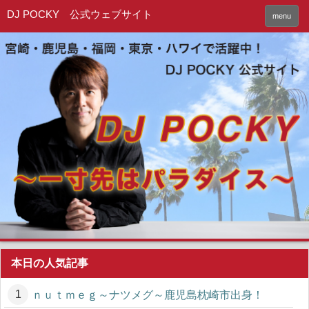
DJ POCKY 公式ウェブサイト
menu
本日の人気記事
ｎｕｔｍｅｇ～ナツメグ～鹿児島枕崎市出身！