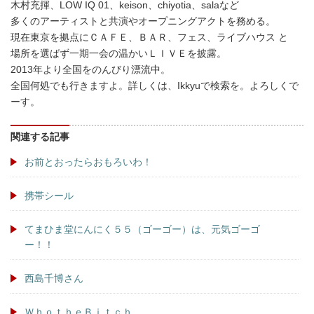
木村充揮、LOW IQ 01、keison、chiyotia、salaなど
多くのアーティストと共演やオープニングアクトを務める。
現在東京を拠点にＣＡＦＥ、ＢＡＲ、フェス、ライブハウス と
場所を選ばず一期一会の温かいＬＩＶＥを披露。
2013年より全国をのんびり漂流中。
全国何処でも行きますよ。詳しくは、Ikkyuで検索を。よろしくで
ーす。
関連する記事
お前とおったらおもろいわ！
携帯シール
てまひま堂にんにく５５（ゴーゴー）は、元気ゴーゴ
ー！！
西島千博さん
ＷｈｏｔｈｅＢｉｔｃｈ