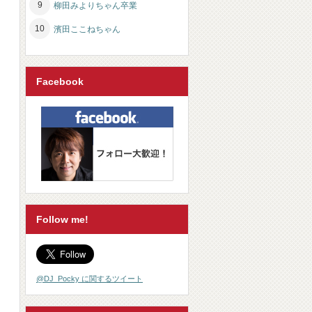
柳田みよりちゃん卒業
濱田ここねちゃん
Facebook
Follow me!
@DJ_Pocky に関するツイート