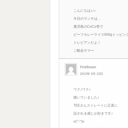
こんにちは♪♪♪
今日のランチは…
鹿児島のCoCo壱で
ビーフカレーライス600gトッピン
トレビアンだよ！
ご馳走サマー
Pinkflower
2013年 9月 23日
ワク♪ワク♪
聴いていました♪
TEEさんストレートに正直に
話される感じが好きです♪
o(^-^)o