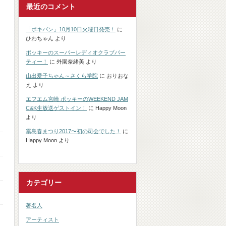
最近のコメント
「ポキパン」10月10日火曜日発売！
に
ひわちゃん
より
ポッキーのスーパーレディオクラブパー
ティー！
に
外園奈緒美
より
山出愛子ちゃん～さくら学院
に
おりおな
え
より
エフエム宮崎 ポッキーのWEEKEND JAM
C&K生放送ゲストイン！
に
Happy Moon
より
霧島春まつり2017〜初の司会でした！
に
Happy Moon
より
カテゴリー
著名人
アーティスト