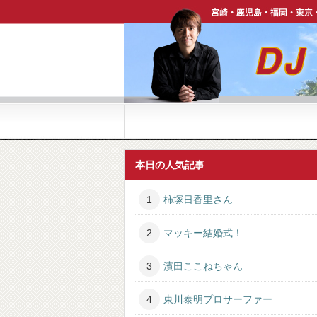
宮崎・鹿児島・福岡・東京・ハワイで活躍中【DJ P
本日の人気記事
柿塚日香里さん
マッキー結婚式！
濱田ここねちゃん
東川泰明プロサーファー