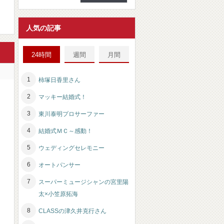
人気の記事
24時間
週間
月間
柿塚日香里さん
マッキー結婚式！
東川泰明プロサーファー
結婚式ＭＣ～感動！
ウェディングセレモニー
オートパンサー
スーパーミュージシャンの宮里陽
太×小笠原拓海
CLASSの津久井克行さん