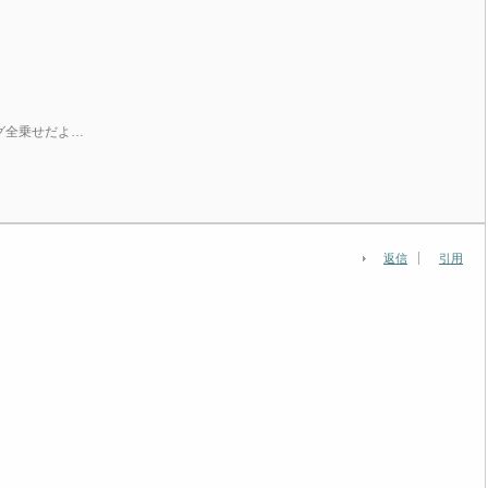
グ全乗せだよ…
返信
引用