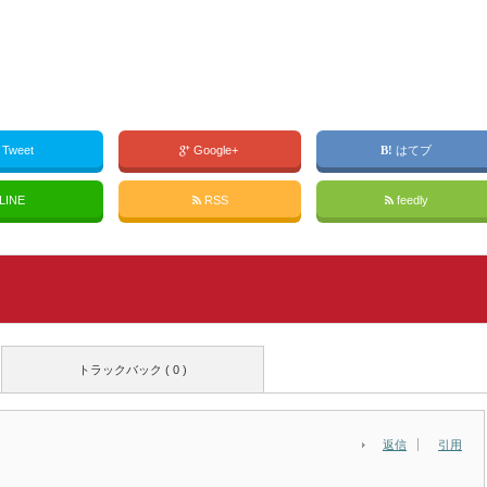
Tweet
Google+
はてブ
LINE
RSS
feedly
トラックバック ( 0 )
返信
引用