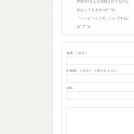
POCKYさんを信頼されてるのも
伝わってきます♪o(^-^)o
『ハッピー☆ブギ』いいですね♪
(oﾟ▽ﾟ)o
名前
( 必須 )
E-MAIL
( 必須 ) - 公開されません -
URL