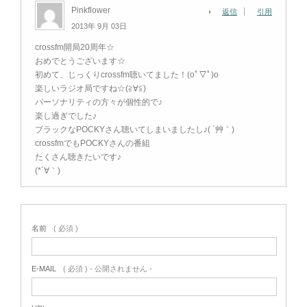
Pinkflower
返信
引用
2013年 9月 03日
crossfm開局20周年☆
おめでとうございます☆
初めて、じっくりcrossfm聴いてました！(oﾟ▽ﾟ)o
楽しいラジオ局ですね☆(≧∀≦)
パーソナリティの方々が個性的で♪
楽し過ぎでした♪
ブラックなPOCKYさん聴いてしまいましたし♪( ´艸｀)
crossfmでもPOCKYさんの番組
たくさん聴きたいです♪
(*´∀｀)
名前
( 必須 )
E-MAIL
( 必須 ) - 公開されません -