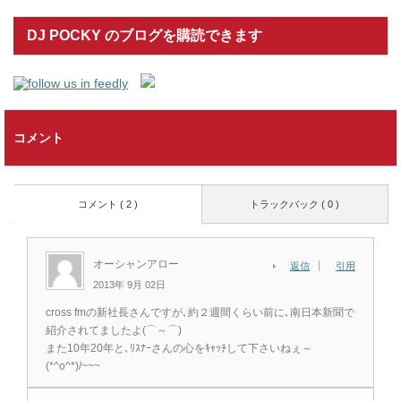
DJ POCKY のブログを購読できます
コメント
コメント ( 2 )
トラックバック ( 0 )
オーシャンアロー
返信
引用
2013年 9月 02日
cross fmの新社長さんですが､約２週間くらい前に､南日本新聞で
紹介されてましたよ(⌒～⌒)
また10年20年と､ﾘｽﾅｰさんの心をｷｬｯﾁして下さいねぇ～
(*^o^*)/~~~