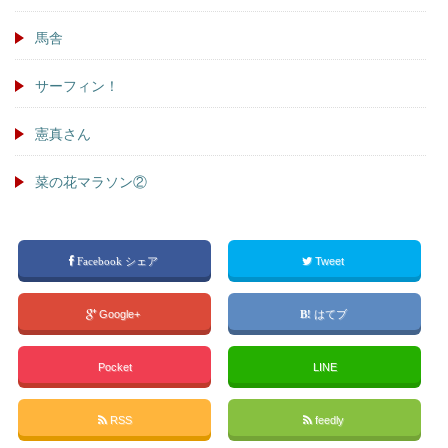
馬舎
サーフィン！
憲真さん
菜の花マラソン②
Facebook シェア
Tweet
Google+
はてブ
Pocket
LINE
RSS
feedly