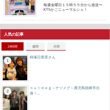
毎週金曜日１５時５５分から放送〜
KTSかごニューマルシェ！
人気の記事
24時間
週間
月間
柿塚日香里さん
ｎｕｔｍｅｇ～ナツメグ～鹿児島枕崎市出
身！...