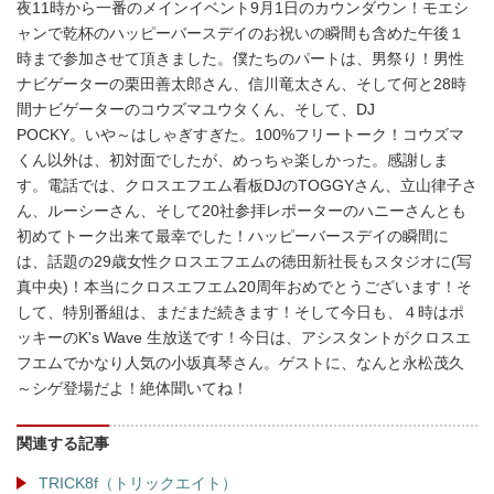
夜11時から一番のメインイベント9月1日のカウンダウン！モエシ
ャンで乾杯のハッピーバースデイのお祝いの瞬間も含めた午後１
時まで参加させて頂きました。僕たちのパートは、男祭り！男性
ナビゲーターの栗田善太郎さん、信川竜太さん、そして何と28時
間ナビゲーターのコウズマユウタくん、そして、DJ
POCKY。いや～はしゃぎすぎた。100%フリートーク！コウズマ
くん以外は、初対面でしたが、めっちゃ楽しかった。感謝しま
す。電話では、クロスエフエム看板DJのTOGGYさん、立山律子さ
ん、ルーシーさん、そして20社参拝レポーターのハニーさんとも
初めてトーク出来て最幸でした！ハッピーバースデイの瞬間に
は、話題の29歳女性クロスエフエムの徳田新社長もスタジオに(写
真中央)！本当にクロスエフエム20周年おめでとうございます！そ
して、特別番組は、まだまだ続きます！そして今日も、４時はポ
ッキーのK's Wave 生放送です！今日は、アシスタントがクロスエ
フエムでかなり人気の小坂真琴さん。ゲストに、なんと永松茂久
～シゲ登場だよ！絶体聞いてね！
関連する記事
TRICK8f（トリックエイト）