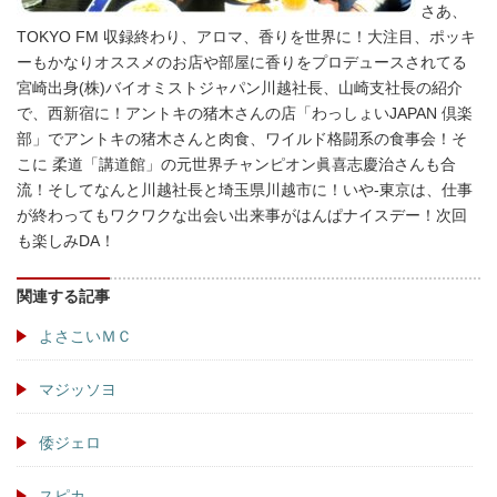
さあ、
TOKYO FM 収録終わり、アロマ、香りを世界に！大注目、ポッキ
ーもかなりオススメのお店や部屋に香りをプロデュースされてる
宮崎出身(株)バイオミストジャパン川越社長、山崎支社長の紹介
で、西新宿に！アントキの猪木さんの店「わっしょいJAPAN 倶楽
部」でアントキの猪木さんと肉食、ワイルド格闘系の食事会！そ
こに 柔道「講道館」の元世界チャンピオン眞喜志慶治さんも合
流！そしてなんと川越社長と埼玉県川越市に！いや-東京は、仕事
が終わってもワクワクな出会い出来事がはんぱナイスデー！次回
も楽しみDA！
関連する記事
よさこいＭＣ
マジッソヨ
倭ジェロ
スピカ