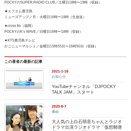
POCKYのSUPER RADIO CLUB／土曜日18時〜19時（収録）
★エフエム鹿児島
ミューズアップ／月・火曜日16時〜19時（生放送）
★cross fm（福岡）
POCKYのK’s WAVE／日曜日16時〜18時（収録）
★KTS鹿児島テレビ
かごニューマルシェ／金曜日15時55分〜16時50分（収録）
この著者の最新の記事
2021-1-16
お知らせ
YouTubeチャンネル「DJPOCKY
TALK JAM」スタート
2020-8-7
番組
大人気の上白石萌音ちゃんとラジオ
ドラマ出演ラジオドラマ「仮想郵便