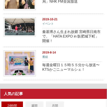
局」NHK FM全国放送
2019-10-21
イベント
秦基博さん生まれ故郷 宮崎県日南市
で、「HATA EXPO in 飫肥城下町」
開催！
2019-8-14
番組
毎週金曜日１５時５５分から放送〜
KTSかごニューマルシェ！
人気の記事
24時間
週間
月間