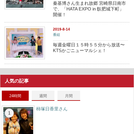
秦基博さん生まれ故郷 宮崎県日南市
で、「HATA EXPO in 飫肥城下町」
開催！
2019-8-14
番組
毎週金曜日１５時５５分から放送〜
KTSかごニューマルシェ！
人気の記事
24時間
週間
月間
柿塚日香里さん