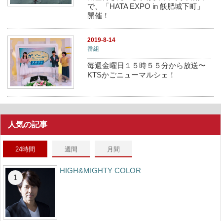
で、「HATA EXPO in 飫肥城下町」
開催！
2019-8-14
番組
毎週金曜日１５時５５分から放送〜
KTSかごニューマルシェ！
人気の記事
24時間
週間
月間
HIGH&MIGHTY COLOR