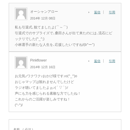
オーシャンアロー
返信
引用
2014年 12月 08日
私も引退式､観てましたよ(⌒～⌒)
引退式でのサプライズで､桑田さんが出て来たのには､流石にビ
ックリでした(^_^;)
小林選手の新たな人生を､応援したいですね!(b^ー°)
Pinkflower
返信
引用
2014年 12月 16日
お元気♪ワクワク♪おかげ様です♪o(^_^)o
おじゃマップは観れませんでしたけど
ラジオ聴いてましたよぉ♪( ´ ▽ ` )ﾉ
声にも力を感じられる素敵な方でしたね！
これからのご活躍が楽しみですね！
(^-^)/
名前
( 必須 )