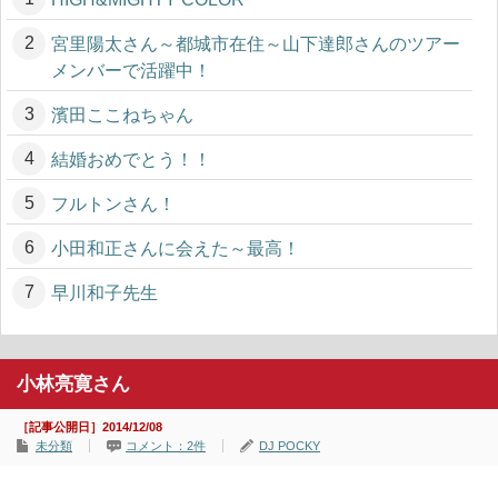
宮里陽太さん～都城市在住～山下達郎さんのツアー
メンバーで活躍中！
濱田ここねちゃん
結婚おめでとう！！
フルトンさん！
小田和正さんに会えた～最高！
早川和子先生
小林亮寛さん
［記事公開日］2014/12/08
未分類
コメント：2件
DJ POCKY