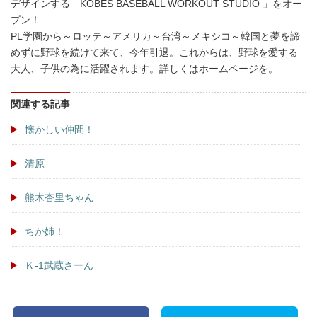
デザインする「KOBES BASEBALL WORKOUT STUDIO 」をオー
プン！
PL学園から～ロッテ～アメリカ～台湾～メキシコ～韓国と夢を諦
めずに野球を続けて来て、今年引退。これからは、野球を愛する
大人、子供の為に活躍されます。詳しくはホームページを。
関連する記事
懐かしい仲間！
清原
熊木杏里ちゃん
ちか姉！
Ｋ-1武蔵さーん