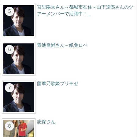
宮里陽太さん～都城市在住～山下達郎さんのツ
アーメンバーで活躍中！...
青池良輔さん～紙兔ロペ
薩摩乃歌姫プリモゼ
志保さん