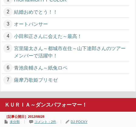
結婚おめでとう！！
オートパンサー
小田和正さんに会えた～最高！
宮里陽太さん～都城市在住～山下達郎さんのツアー
メンバーで活躍中！
青池良輔さん～紙兔ロペ
薩摩乃歌姫プリモゼ
ＫＵＲＩＡ～ダンスパフォーマー！
［記事公開日］2012/08/28
未分類
コメント：2件
DJ POCKY