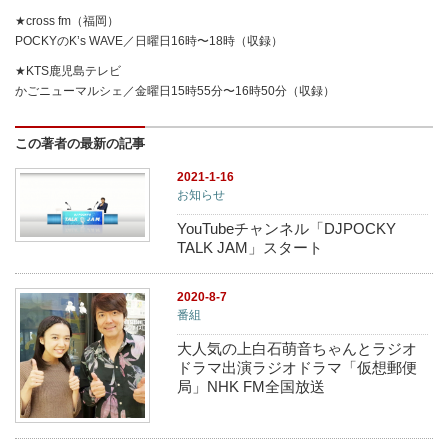
★cross fm（福岡）
POCKYのK’s WAVE／日曜日16時〜18時（収録）
★KTS鹿児島テレビ
かごニューマルシェ／金曜日15時55分〜16時50分（収録）
この著者の最新の記事
2021-1-16
お知らせ
YouTubeチャンネル「DJPOCKY
TALK JAM」スタート
2020-8-7
番組
大人気の上白石萌音ちゃんとラジオ
ドラマ出演ラジオドラマ「仮想郵便
局」NHK FM全国放送