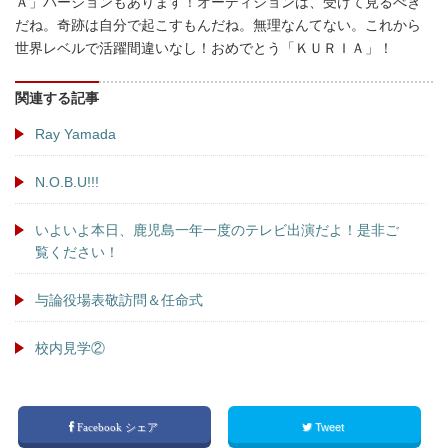
Ａ」バージョンもあります！オーディションは、受けて見るべき
だね。奇跡は自分で起こすもんだね。無理なんてない。これから
世界レベルで活躍間違いなし！おめでとう「ＫＵＲＩＡ」！
関連する記事
Ray Yamada
N.O.B.U!!!
いよいよ本日、鹿児島一年一度のテレビ出演だよ！是非ご
覧ください！
与論役場表敬訪問＆任命式
校内見学②
Facebook シェア
Tweet