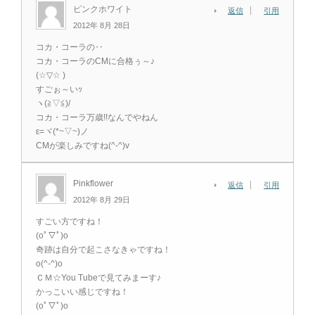
ピンクホワイト
返信
引用
2012年 8月 28日
コカ・コーラの‥
コカ・コーラのCMに合格ぅ～♪
(☆▽☆ )
すごぉ～いｯ
ヽ(≧▽≦)/
コカ・コーラ万歳!!なんでやねん
ε=ヾ(*~▽~)ノ
CMが楽しみですね(^-^)v
Pinkflower
返信
引用
2012年 8月 29日
すごい方ですね！
(oﾟ▽ﾟ)o
奇跡は自分で起こさなきゃですね！
o(^-^)o
ＣＭ☆You Tubeで見てみまーす♪
かっこいい感じですね！
(oﾟ▽ﾟ)o