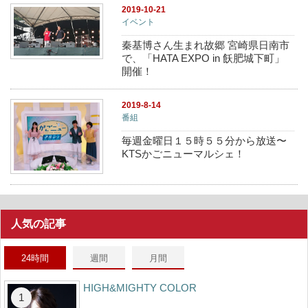
2019-10-21
イベント
秦基博さん生まれ故郷 宮崎県日南市
で、「HATA EXPO in 飫肥城下町」
開催！
2019-8-14
番組
毎週金曜日１５時５５分から放送〜
KTSかごニューマルシェ！
人気の記事
24時間
週間
月間
HIGH&MIGHTY COLOR