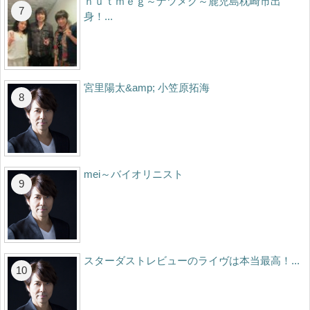
ｎｕｔｍｅｇ～ナツメグ～鹿児島枕崎市出
身！...
宮里陽太&amp; 小笠原拓海
mei～バイオリニスト
スターダストレビューのライヴは本当最高！...