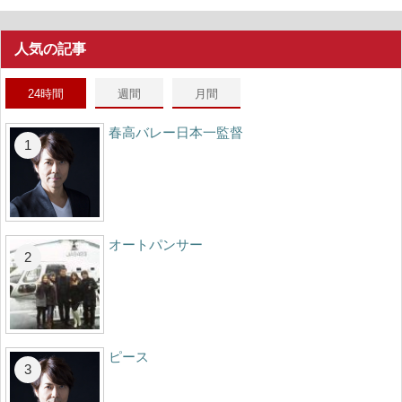
人気の記事
24時間
週間
月間
春高バレー日本一監督
オートパンサー
ピース