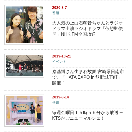
2020-8-7
番組
大人気の上白石萌音ちゃんとラジオ
ドラマ出演ラジオドラマ「仮想郵便
局」NHK FM全国放送
2019-10-21
イベント
秦基博さん生まれ故郷 宮崎県日南市
で、「HATA EXPO in 飫肥城下町」
開催！
2019-8-14
番組
毎週金曜日１５時５５分から放送〜
KTSかごニューマルシェ！