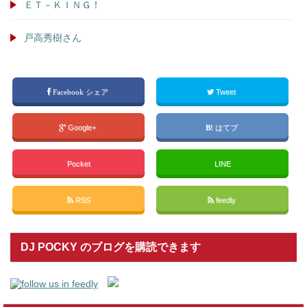
ＥＴ－ＫＩＮＧ！
戸高秀樹さん
Facebook シェア
Tweet
Google+
はてブ
Pocket
LINE
RSS
feedly
DJ POCKY のブログを購読できます