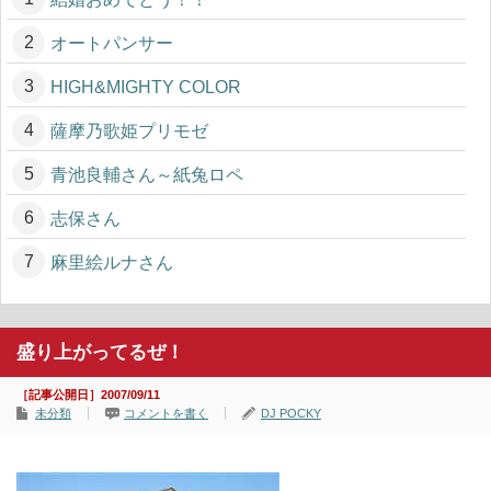
オートパンサー
HIGH&MIGHTY COLOR
薩摩乃歌姫プリモゼ
青池良輔さん～紙兔ロペ
志保さん
麻里絵ルナさん
盛り上がってるぜ！
［記事公開日］2007/09/11
未分類
コメントを書く
DJ POCKY