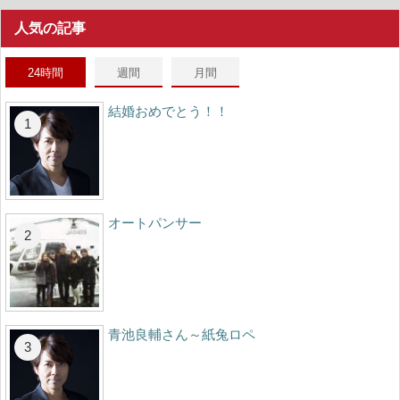
人気の記事
24時間
週間
月間
結婚おめでとう！！
オートパンサー
青池良輔さん～紙兔ロペ