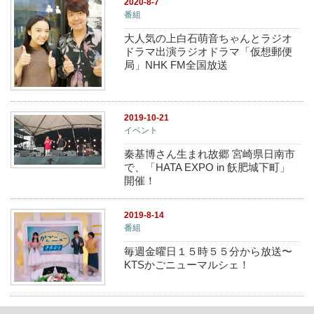
2020-8-7
番組
大人気の上白石萌音ちゃんとラジオ
ドラマ出演ラジオドラマ「仮想郵便
局」NHK FM全国放送
2019-10-21
イベント
秦基博さん生まれ故郷 宮崎県日南市
で、「HATA EXPO in 飫肥城下町」
開催！
2019-8-14
番組
毎週金曜日１５時５５分から放送〜
KTSかごニューマルシェ！