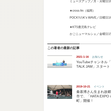
ミューズアップ／月・火曜日1
★cross fm（福岡）
POCKYのK’s WAVE／日曜日
★KTS鹿児島テレビ
かごニューマルシェ／金曜日15
この著者の最新の記事
2021-1-16
お知らせ
YouTubeチャンネル「
TALK JAM」スタート
2019-10-21
イベント
秦基博さん生まれ故郷
市で、「HATA EXPO 
町」開催！