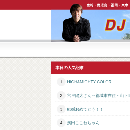
宮崎・鹿児島・福岡・東京・ハワイで活躍中【DJ P
本日の人気記事
HIGH&MIGHTY COLOR
宮里陽太さん～都城市在住～山下
結婚おめでとう！！
濱田ここねちゃん