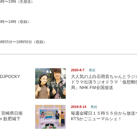
6時〜19時（生放送）
16時〜18時（収録）
時55分〜16時50分（収録）
2020-8-7
番組
DJPOCKY
大人気の上白石萌音ちゃんとラジ
ドラマ出演ラジオドラマ「仮想郵
局」NHK FM全国放送
2019-8-14
番組
 宮崎県日南
毎週金曜日１５時５５分から放送
in 飫肥城下
KTSかごニューマルシェ！