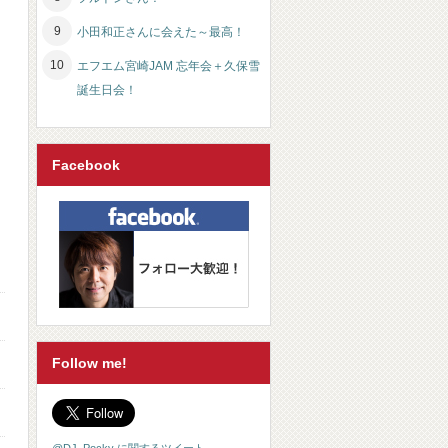
小田和正さんに会えた～最高！
エフエム宮崎JAM 忘年会＋久保雪
誕生日会！
Facebook
Follow me!