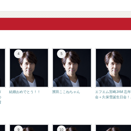
市
結婚おめでとう！！
濱田ここねちゃん
エフエム宮崎JAM 忘年
の
会＋久保雪誕生日会！..
躍