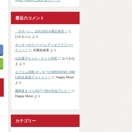
@DJ_Pocky に関するツイート
最近のコメント
「ポキパン」10月10日火曜日発売！
に
ひわちゃん
より
ポッキーのスーパーレディオクラブパー
ティー！
に
外園奈緒美
より
山出愛子ちゃん～さくら学院
に
おりおな
え
より
エフエム宮崎 ポッキーのWEEKEND JAM
C&K生放送ゲストイン！
に
Happy Moon
より
霧島春まつり2017〜初の司会でした！
に
Happy Moon
より
カテゴリー