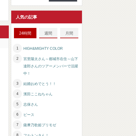
人気の記事
24時間
週間
月間
HIGH&MIGHTY COLOR
宮里陽太さん～都城市在住～山下
達郎さんのツアーメンバーで活躍
中！
結婚おめでとう！！
濱田ここねちゃん
志保さん
ピース
薩摩乃歌姫プリモゼ
フルトンさん！