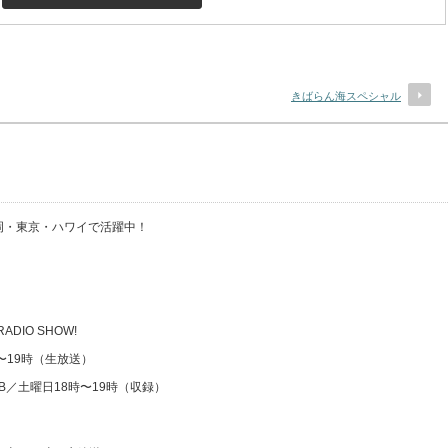
きばらん海スペシャル
・福岡・東京・ハワイで活躍中！
 RADIO SHOW!
時〜19時（生放送）
CLUB／土曜日18時〜19時（収録）