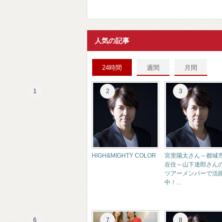
人気の記事
24時間
週間
月間
HIGH&MIGHTY COLOR
宮里陽太さん～都城
在住～山下達郎さん
ツアーメンバーで活
中！...