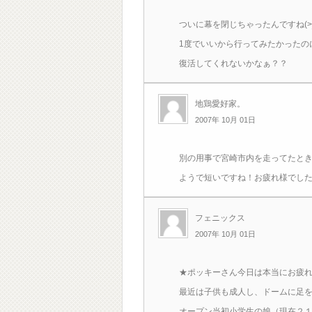
ついに幕を閉じちゃったんですね(>_
1度でいいから行ってみたかったの
復活してくれないかなぁ？？
地鶏愛好家。
2007年 10月 01日
別の用事で宮崎市内を走ってたとき
ようで短いですね！お疲れ様でし
フェニックス
2007年 10月 01日
★ポッキーさん今日は本当にお疲
最近は子供も成人し、ドームに足
オープン当初小学生の娘（現在２