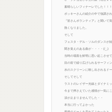
素晴らしいフィナーレでした！！
ポッキーさんの紹介の中で強調さ
『皆さんボランティア』と聞いて
熱くなりました。
そして
フェスタ・デル・ソルのダンスが
聞き覚えのある曲が・・・・(/_;)
当時の場面を鮮明に思い起こさせ
目の前で繰り広げられるサーフィ
水のスクリーンに映し出されるド
そしてそして
ラストのレイザー光線とダイナミ
今まで押さえていた感情が一気に
涙が止まりませんでした・・
本当に行ってよかった
最後のドームを見れてよかったと