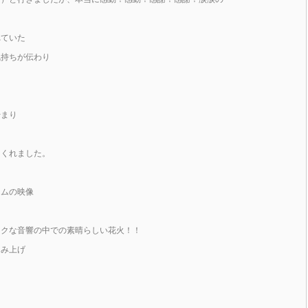
！
れていた
気持ちが伝わり
始まり
てくれました。
ン
ームの映像
ックな音響の中での素晴らしい花火！！
こみ上げ