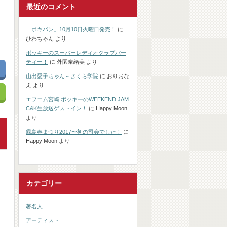
最近のコメント
「ポキパン」10月10日火曜日発売！
に
ひわちゃん
より
ポッキーのスーパーレディオクラブパー
ティー！
に
外園奈緒美
より
山出愛子ちゃん～さくら学院
に
おりおな
え
より
エフエム宮崎 ポッキーのWEEKEND JAM
C&K生放送ゲストイン！
に
Happy Moon
より
霧島春まつり2017〜初の司会でした！
に
Happy Moon
より
カテゴリー
著名人
アーティスト