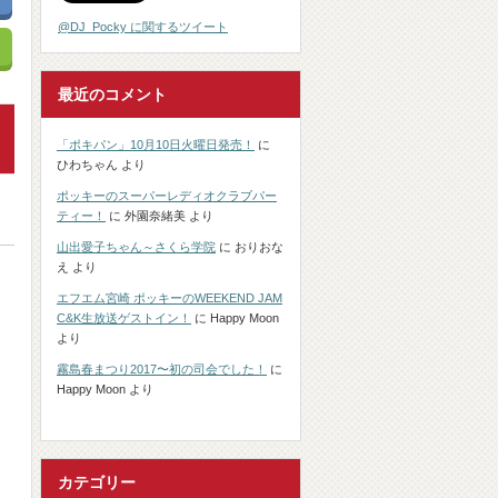
@DJ_Pocky に関するツイート
最近のコメント
「ポキパン」10月10日火曜日発売！
に
ひわちゃん
より
ポッキーのスーパーレディオクラブパー
ティー！
に
外園奈緒美
より
山出愛子ちゃん～さくら学院
に
おりおな
え
より
エフエム宮崎 ポッキーのWEEKEND JAM
C&K生放送ゲストイン！
に
Happy Moon
より
霧島春まつり2017〜初の司会でした！
に
Happy Moon
より
カテゴリー