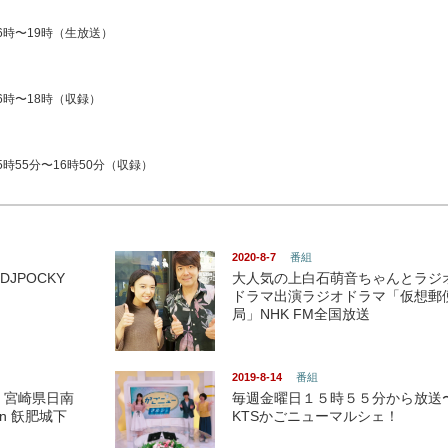
6時〜19時（生放送）
16時〜18時（収録）
時55分〜16時50分（収録）
2020-8-7
番組
DJPOCKY
大人気の上白石萌音ちゃんとラジ
ドラマ出演ラジオドラマ「仮想郵
局」NHK FM全国放送
2019-8-14
番組
 宮崎県日南
毎週金曜日１５時５５分から放送
in 飫肥城下
KTSかごニューマルシェ！