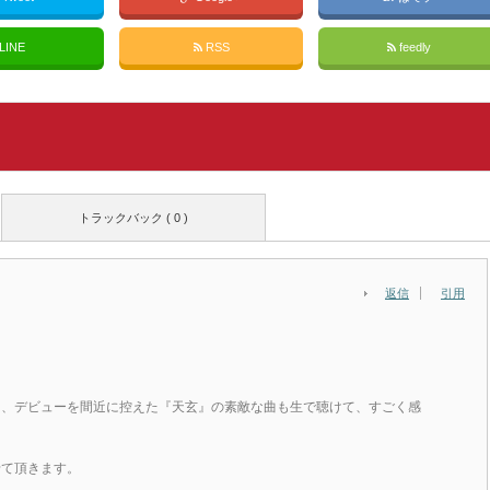
LINE
RSS
feedly
トラックバック ( 0 )
返信
引用
て、デビューを間近に控えた『天玄』の素敵な曲も生で聴けて、すごく感
せて頂きます。