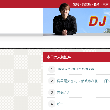
宮崎・鹿児島・福岡・東京・ハワイで活躍中【DJ P
本日の人気記事
HIGH&MIGHTY COLOR
宮里陽太さん～都城市在住～山下
志保さん
ピース