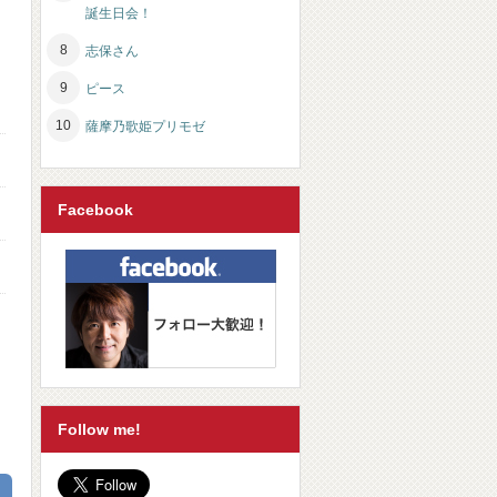
誕生日会！
志保さん
ピース
薩摩乃歌姫プリモゼ
Facebook
Follow me!