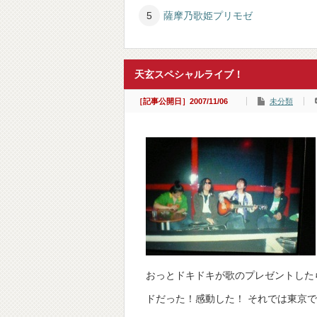
薩摩乃歌姫プリモゼ
天玄スペシャルライブ！
［記事公開日］2007/11/06
未分類
おっとドキドキが歌のプレゼントした
ドだった！感動した！ それでは東京