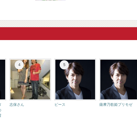
市
志保さん
ピース
薩摩乃歌姫プリモゼ
の
躍