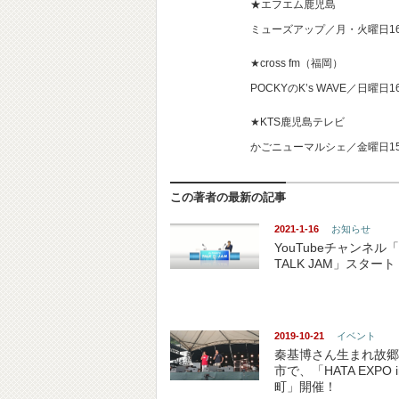
★エフエム鹿児島
ミューズアップ／月・火曜日1
★cross fm（福岡）
POCKYのK’s WAVE／日曜日
★KTS鹿児島テレビ
かごニューマルシェ／金曜日15
この著者の最新の記事
2021-1-16
お知らせ
YouTubeチャンネル「
TALK JAM」スタート
2019-10-21
イベント
秦基博さん生まれ故郷
市で、「HATA EXPO 
町」開催！