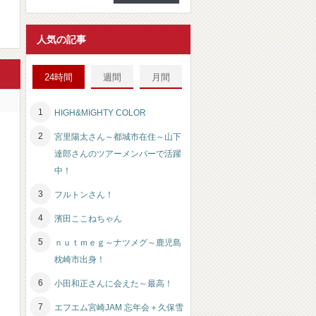
人気の記事
24時間
週間
月間
HIGH&MIGHTY COLOR
宮里陽太さん～都城市在住～山下
達郎さんのツアーメンバーで活躍
中！
フルトンさん！
濱田ここねちゃん
ｎｕｔｍｅｇ～ナツメグ～鹿児島
枕崎市出身！
小田和正さんに会えた～最高！
エフエム宮崎JAM 忘年会＋久保雪