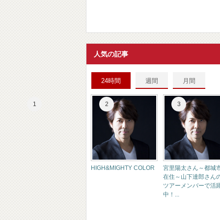
人気の記事
24時間
週間
月間
HIGH&MIGHTY COLOR
宮里陽太さん～都城
在住～山下達郎さん
ツアーメンバーで活
中！...