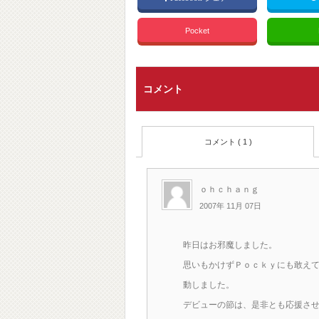
Pocket
コメント
コメント ( 1 )
ｏｈｃｈａｎｇ
2007年 11月 07日
昨日はお邪魔しました。
思いもかけずＰｏｃｋｙにも敢え
動しました。
デビューの節は、是非とも応援さ