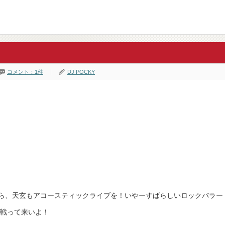
コメント：1件
DJ POCKY
ら、天玄もアコースティックライブを！いやーすばらしいロックバラー
で戦って来いよ！