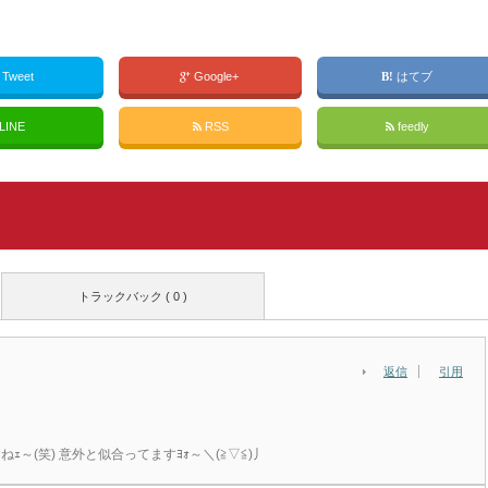
Tweet
Google+
はてブ
LINE
RSS
feedly
トラックバック ( 0 )
返信
引用
～(笑) 意外と似合ってますﾖｫ～＼(≧▽≦)丿