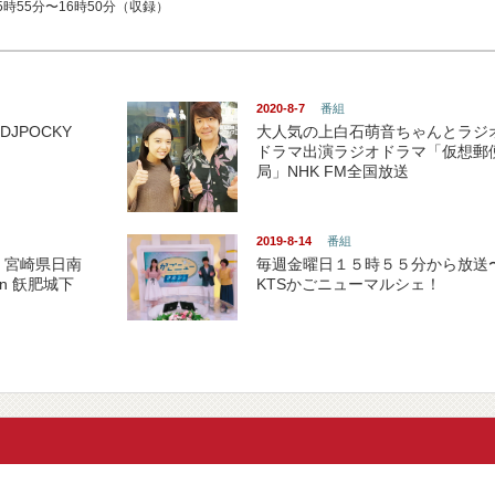
時55分〜16時50分（収録）
2020-8-7
番組
DJPOCKY
大人気の上白石萌音ちゃんとラジ
ドラマ出演ラジオドラマ「仮想郵
局」NHK FM全国放送
2019-8-14
番組
 宮崎県日南
毎週金曜日１５時５５分から放送
in 飫肥城下
KTSかごニューマルシェ！