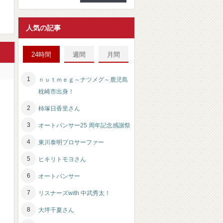
人気の記事
24時間
週間
月間
ｎｕｔｍｅｇ～ナツメグ～鹿児島
枕崎市出身！
柿塚日香里さん
オートパンサー25 周年記念感謝祭
東川泰明プロサーファー
ヒキリトモヨさん
オートパンサー
リスナーズwith 中武秀太！
大坪千夏さん