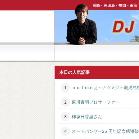
宮崎・鹿児島・福岡・東京・ハワイで活躍中【DJ P
本日の人気記事
ｎｕｔｍｅｇ～ナツメグ～鹿児島
東川泰明プロサーファー
柿塚日香里さん
オートパンサー25 周年記念感謝祭