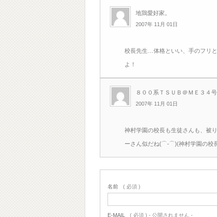
地鶏愛好家。
2007年 11月 01日
校長先生…体格といい、手のフリと
よ！
８００系ＴＳＵＢ＠ＭＥ３４号(
2007年 11月 01日
神村学園の校長も生徒さんも、被り
ーさん似だね(⌒‐⌒)(神村学園の校
名前
( 必須 )
E-MAIL
( 必須 ) - 公開されません -