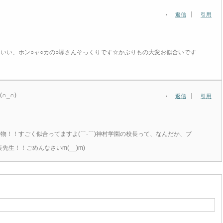
返信
引用
いい、ホン○ャ○カの○塚さんそっくりです☆かぶりもの大変お似合いです
∩_∩)
返信
引用
物！！すごく似合ってますよ(⌒‐⌒)神村学園の校長って、なんだか、プ
長先生！！ごめんなさいm(__)m)