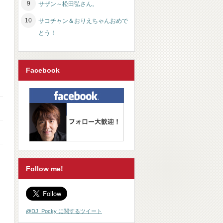
サザン～松田弘さん。
サコチャン＆おりえちゃんおめで
とう！
Facebook
Follow me!
@DJ_Pocky に関するツイート