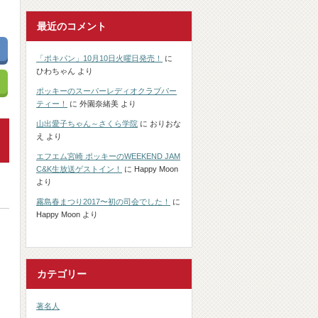
最近のコメント
「ポキパン」10月10日火曜日発売！
に
ひわちゃん
より
ポッキーのスーパーレディオクラブパー
ティー！
に
外園奈緒美
より
山出愛子ちゃん～さくら学院
に
おりおな
え
より
エフエム宮崎 ポッキーのWEEKEND JAM
C&K生放送ゲストイン！
に
Happy Moon
より
霧島春まつり2017〜初の司会でした！
に
Happy Moon
より
カテゴリー
著名人