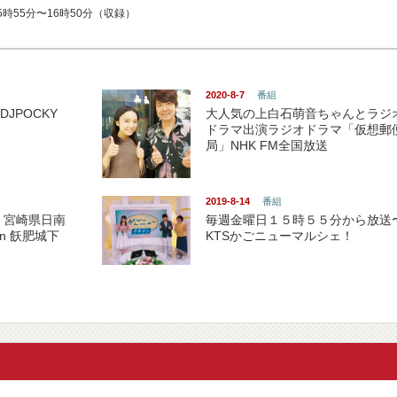
時55分〜16時50分（収録）
2020-8-7
番組
DJPOCKY
大人気の上白石萌音ちゃんとラジ
ドラマ出演ラジオドラマ「仮想郵
局」NHK FM全国放送
2019-8-14
番組
 宮崎県日南
毎週金曜日１５時５５分から放送
in 飫肥城下
KTSかごニューマルシェ！