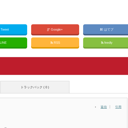
Tweet
Google+
はてブ
LINE
RSS
feedly
トラックバック ( 0 )
返信
引用