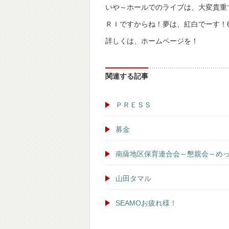
いや～ホールでのライブは、大変貴重
ＲＩですからね！夢は、紅白でーす！
詳しくは、ホームページを！
関連する記事
ＰＲＥＳＳ
募金
南薩地区保育連合会～懇親会～め
山田タマル
SEAMOお疲れ様！