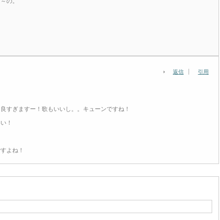
り～の。
返信
引用
コ良すぎますー！歌もいいし。。キューンですね！
いい！
ですよね！