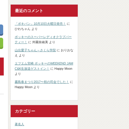
最近のコメント
「ポキパン」10月10日火曜日発売！
に
ひわちゃん
より
ポッキーのスーパーレディオクラブパー
ティー！
に
外園奈緒美
より
山出愛子ちゃん～さくら学院
に
おりおな
え
より
エフエム宮崎 ポッキーのWEEKEND JAM
C&K生放送ゲストイン！
に
Happy Moon
より
霧島春まつり2017〜初の司会でした！
に
Happy Moon
より
カテゴリー
著名人