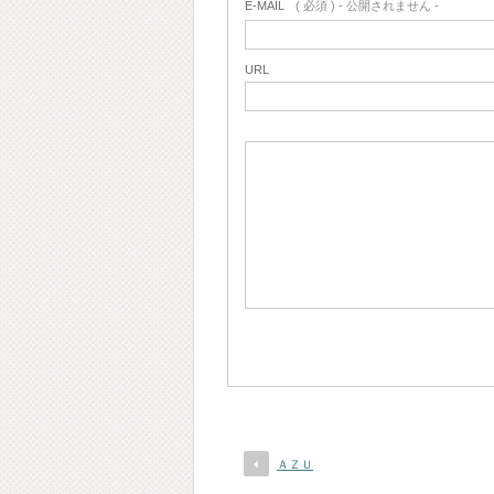
E-MAIL
( 必須 ) - 公開されません -
URL
ＡＺＵ