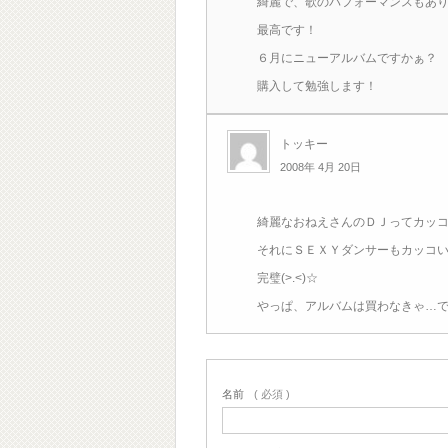
綺麗で、歌のパフォーマンスもあ
最高です！
６月にニューアルバムですかぁ？
購入して勉強します！
トッキー
2008年 4月 20日
綺麗なおねえさんのＤＪってカッ
それにＳＥＸＹダンサーもカッコ
完璧(>.<)☆
やっぱ、アルバムは買わなきゃ…
名前
( 必須 )