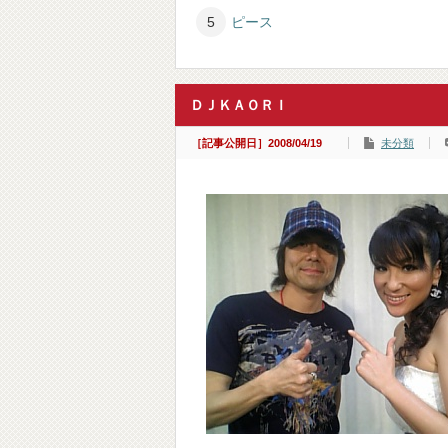
ピース
ＤＪＫＡＯＲＩ
［記事公開日］2008/04/19
未分類