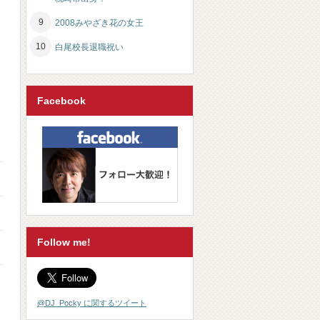
2008みやざき花の女王
白尾校長退職祝い
Facebook
Follow me!
@DJ_Pocky に関するツイート