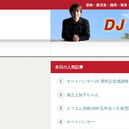
宮崎・鹿児島・福岡・東京・ハワイで活躍中【DJ P
本日の人気記事
オートパンサー25 周年記念感謝祭
湯之上知子ちゃん
エフエム宮崎JAM 忘年会＋久保
オートパンサー