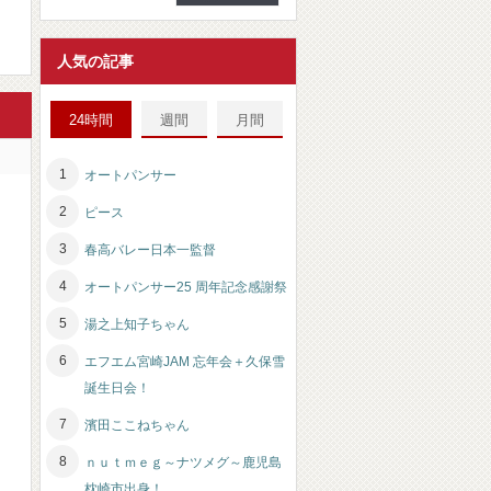
人気の記事
24時間
週間
月間
オートパンサー
ピース
春高バレー日本一監督
オートパンサー25 周年記念感謝祭
湯之上知子ちゃん
エフエム宮崎JAM 忘年会＋久保雪
誕生日会！
濱田ここねちゃん
ｎｕｔｍｅｇ～ナツメグ～鹿児島
枕崎市出身！