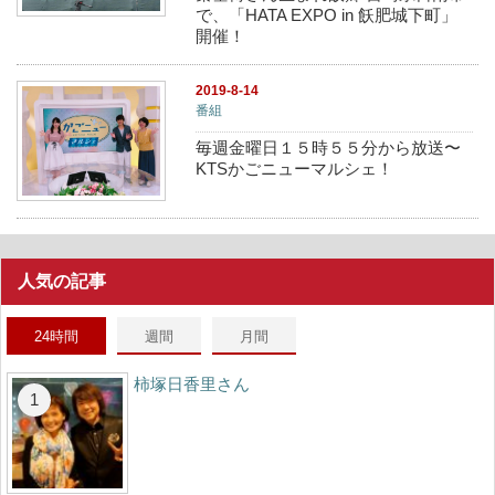
で、「HATA EXPO in 飫肥城下町」
開催！
2019-8-14
番組
毎週金曜日１５時５５分から放送〜
KTSかごニューマルシェ！
人気の記事
24時間
週間
月間
柿塚日香里さん