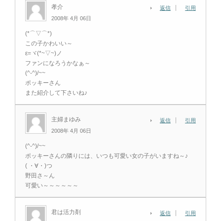
孝介
返信
引用
2008年 4月 06日
(*⌒▽⌒*)
この子かわいい～
ε=ヾ(*~▽~)ノ
ファンになろうかなぁ～
(^-^)/~~
ポッキーさん
また紹介して下さいね♪
主婦まゆみ
返信
引用
2008年 4月 06日
(^-^)/~~
ポッキーさんの隣りには、いつも可愛い女の子がいますね～♪
( ・∀・)つ
野田さ～ん
可愛い～～～～～～
君は活力剤
返信
引用