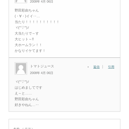
2008年 4月 06日
野田彩由ちゃん
(・∀・)イイ‥…
当たり！！！！！！！！！！
ヾ(^▽^)ﾉ
大当たりで～す
大ヒット～!!
大ホームラン！！
かなりイケてます！
トマトジュース
返信
引用
2008年 4月 06日
ヾ(^▽^)ﾉ
はじめましてです
え～と……
野田彩由ちゃん
好きやねん…‥
名前
( 必須 )