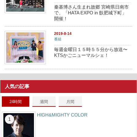
秦基博さん生まれ故郷 宮崎県日南市
で、「HATA EXPO in 飫肥城下町」
開催！
2019-8-14
番組
毎週金曜日１５時５５分から放送〜
KTSかごニューマルシェ！
人気の記事
24時間
週間
月間
HIGH&MIGHTY COLOR