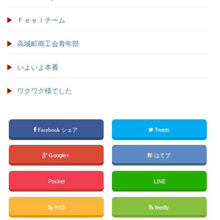
Ｆｅｅｌチーム
高城町商工会青年部
いよいよ本番
ワクワク様でした
Facebook シェア
Tweet
Google+
はてブ
Pocket
LINE
RSS
feedly