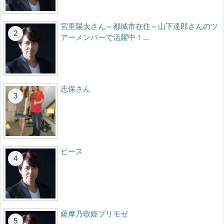
宮里陽太さん～都城市在住～山下達郎さんのツ
アーメンバーで活躍中！...
志保さん
ピース
薩摩乃歌姫プリモゼ