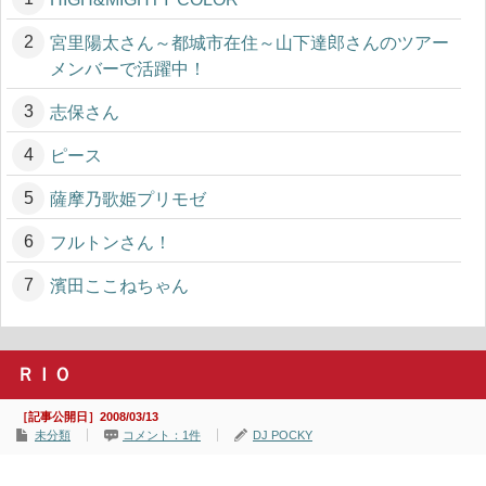
宮里陽太さん～都城市在住～山下達郎さんのツアー
メンバーで活躍中！
志保さん
ピース
薩摩乃歌姫プリモゼ
フルトンさん！
濱田ここねちゃん
ＲＩＯ
［記事公開日］2008/03/13
未分類
コメント：1件
DJ POCKY