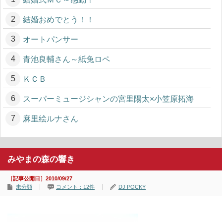
結婚おめでとう！！
オートパンサー
青池良輔さん～紙兔ロペ
ＫＣＢ
スーパーミュージシャンの宮里陽太×小笠原拓海
麻里絵ルナさん
みやまの森の響き
［記事公開日］2010/09/27
未分類
コメント：12件
DJ POCKY