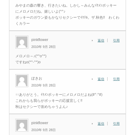
みやまの森の響き、行きたいね。しかし～みんなｲｹﾒﾝポッキー
にメロメロだね。嬉しいよ(^^♪
ポッキーのガウン姿もかなりセクシーでｲｹﾃﾙ。ザ.秋色!! わくわ
くカラー
pinkflower
返信
引用
2010年 9月 28日
メロメロ～♪(*^o^*)
ですねo(*^-^*)o
ぽきお
返信
引用
2010年 9月 28日
↑↑ありがとう。ｲｹﾒﾝポッキーにメロメロだよね(#^.^#)
これからも我らがポッキーの応援宜しく!!
秋はセクシーで攻めちゃうよん♪
pinkflower
返信
引用
2010年 9月 28日