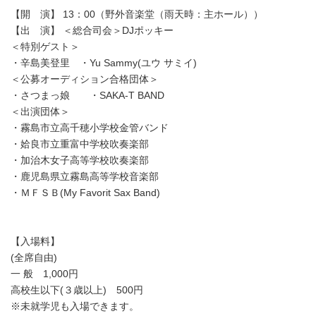
【開 演】 13：00（野外音楽堂（雨天時：主ホール））
【出 演】 ＜総合司会＞DJポッキー
＜特別ゲスト＞
・辛島美登里 ・Yu Sammy(ユウ サミイ)
＜公募オーディション合格団体＞
・さつまっ娘 ・SAKA-T BAND
＜出演団体＞
・霧島市立高千穂小学校金管バンド
・姶良市立重富中学校吹奏楽部
・加治木女子高等学校吹奏楽部
・鹿児島県立霧島高等学校音楽部
・ＭＦＳＢ(My Favorit Sax Band)
【入場料】
(全席自由)
一 般 1,000円
高校生以下(３歳以上) 500円
※未就学児も入場できます。