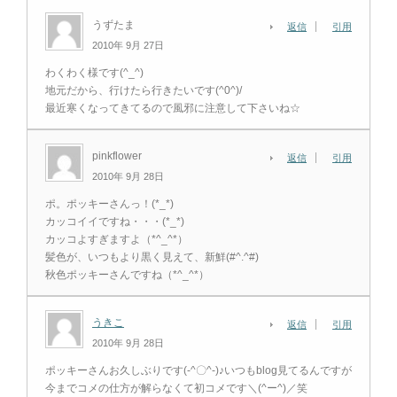
うずたま
返信
引用
2010年 9月 27日
わくわく様です(^_^)
地元だから、行けたら行きたいです(^0^)/
最近寒くなってきてるので風邪に注意して下さいね☆
pinkflower
返信
引用
2010年 9月 28日
ポ。ポッキーさんっ！(*_*)
カッコイイですね・・・(*_*)
カッコよすぎますよ（*^_^*）
髪色が、いつもより黒く見えて、新鮮(#^.^#)
秋色ポッキーさんですね（*^_^*）
うきこ
返信
引用
2010年 9月 28日
ポッキーさんお久しぶりです(-^〇^-)♪いつもblog見てるんですが
今までコメの仕方が解らなくて初コメです＼(^ー^)／笑