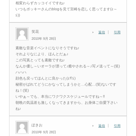
相変わらずカッコイイですね♪
いつもポッキーさんのblogを見て宮崎を恋しく思ってます(≧～
≦))
笑花
返信
引用
2010年 9月 28日
素敵な音楽イベントになりそうですね♪
それよりなにより、ほんとだぁ♪
この写真とっても素敵ですね♪
なんか優し～いオーラが漂って♪癒やされる～♪写メ送って～(笑)
ハハハ
顔色も戻ってほんとに良かった(≧∇≦)
秘密がばれてどうにかなってしまうかと…心配…(笑)ないです
ね！(笑)
いやぁ～でも、本当にワクワクスケジュールですね～!!
朝晩の気温差も激しくなってきますから、お身体ご自愛下さい
ね♪
ぽきお
返信
引用
2010年 9月 28日