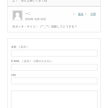
よ！ みんな着いてきてね
ぺこ
返信
引用
2010年 10月 01日
生ポッキ－サイコ－（*^_^*）悩殺してどうする？
名前
( 必須 )
E-MAIL
( 必須 ) - 公開されません -
URL