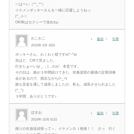
↑↑はーい（*^_^*）
イケメンポッキーさんを一緒に応援しようねっ
(^_-)-☆
OK!秋はセクシーで攻めね♪
わこわこ
返信
引用
2010年 9月 28日
ポッキーさん、わくわく様ですo(^-^)o
先ほど、CMで見ました。
行きたぁーい(ρ＿；)…のが、本音です。
その日は、娘が３年間続けてきた、吹奏楽部の最後の定期演奏
会があるので、残念ながら(>_<)
娘も音楽を通して成長しましたが、私も、成長させられました
(^_^)
３年間、ありがとうです♪
ぽきお
返信
引用
2010年 10月 01日
残りの生放送頑張って～。イケメンＤＪ発進！！ さっ 行く