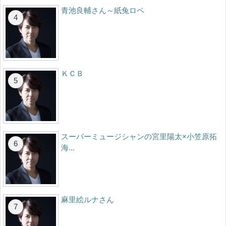
青池良輔さん～紙兔ロペ
ＫＣＢ
スーパーミュージシャンの宮里陽太×小笠原拓
海...
麻里絵ルナさん