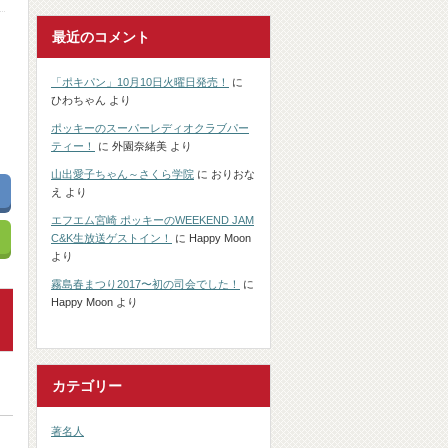
最近のコメント
「ポキパン」10月10日火曜日発売！
に
ひわちゃん
より
ポッキーのスーパーレディオクラブパー
ティー！
に
外園奈緒美
より
山出愛子ちゃん～さくら学院
に
おりおな
え
より
エフエム宮崎 ポッキーのWEEKEND JAM
C&K生放送ゲストイン！
に
Happy Moon
より
霧島春まつり2017〜初の司会でした！
に
Happy Moon
より
カテゴリー
著名人