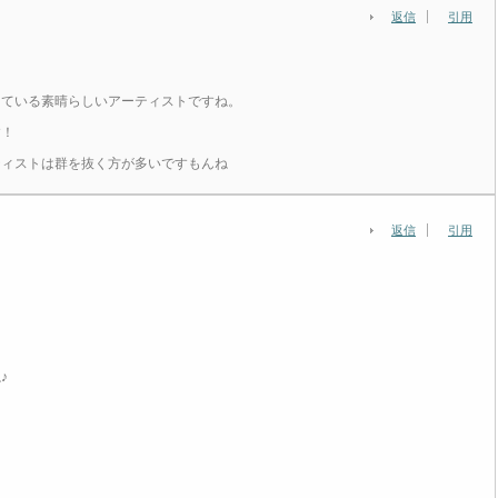
返信
引用
出ている素晴らしいアーティストですね。
す！
ティストは群を抜く方が多いですもんね
返信
引用
♪