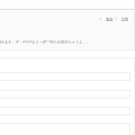
返信
引用
れます。ザ・ｲｹﾒﾝ!!もう～(#^.^#)ため息出ちゃうよ。。