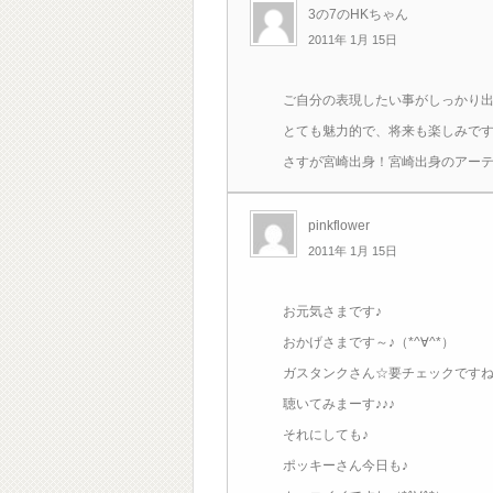
3の7のHKちゃん
2011年 1月 15日
ご自分の表現したい事がしっかり
とても魅力的で、将来も楽しみで
さすが宮崎出身！宮崎出身のアー
pinkflower
2011年 1月 15日
お元気さまです♪
おかげさまです～♪（*^∀^*）
ガスタンクさん☆要チェックですね
聴いてみまーす♪♪♪
それにしても♪
ポッキーさん今日も♪