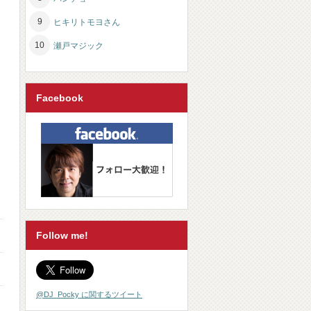
ヒキリトモヨさん
瀬戸マジック
Facebook
Follow me!
@DJ_Pocky に関するツイート