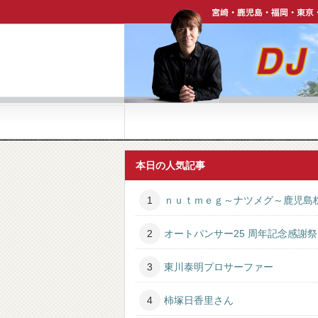
宮崎・鹿児島・福岡・東京・ハワイで活躍中【DJ P
本日の人気記事
ｎｕｔｍｅｇ～ナツメグ～鹿児島
オートパンサー25 周年記念感謝祭
東川泰明プロサーファー
柿塚日香里さん