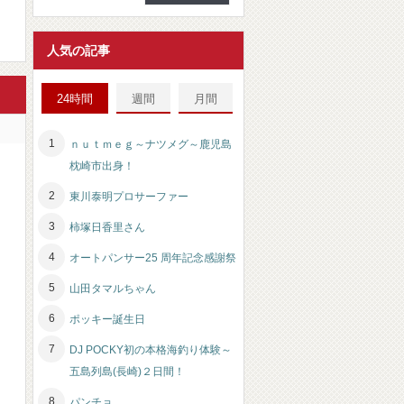
人気の記事
24時間
週間
月間
ｎｕｔｍｅｇ～ナツメグ～鹿児島
枕崎市出身！
東川泰明プロサーファー
柿塚日香里さん
オートパンサー25 周年記念感謝祭
山田タマルちゃん
ポッキー誕生日
DJ POCKY初の本格海釣り体験～
五島列島(長崎)２日間！
パンチョ