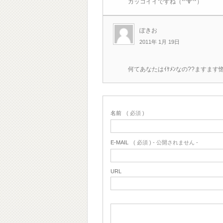
カッコイイですね（*^∀^*）
ぽきお
2011年 1月 19日
何てあなたはｲｹﾒﾝなの??ますます惚
名前
( 必須 )
E-MAIL
( 必須 ) - 公開されません -
URL