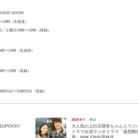
 RADIO SHOW!
時〜19時（生放送）
CLUB／土曜日18時〜19時（収録）
6時〜19時（生放送）
16時〜18時（収録）
時55分〜16時50分（収録）
2020-8-7
番組
DJPOCKY
大人気の上白石萌音ちゃんとラジ
ドラマ出演ラジオドラマ「仮想郵
局」NHK FM全国放送