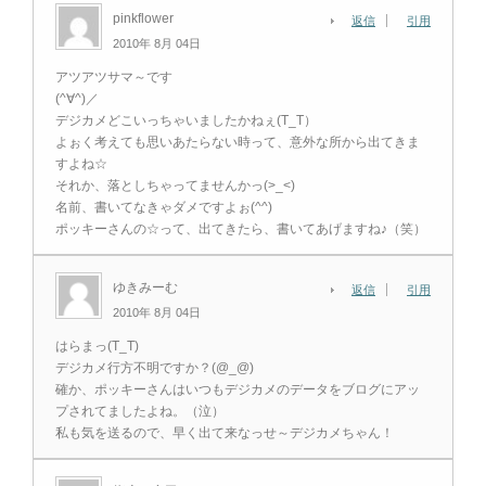
pinkflower
返信
引用
2010年 8月 04日
アツアツサマ～です
(^∀^)／
デジカメどこいっちゃいましたかねぇ(T_T）
よぉく考えても思いあたらない時って、意外な所から出てきま
すよね☆
それか、落としちゃってませんかっ(>_<)
名前、書いてなきゃダメですよぉ(^^)
ポッキーさんの☆って、出てきたら、書いてあげますね♪（笑）
ゆきみーむ
返信
引用
2010年 8月 04日
はらまっ(T_T)
デジカメ行方不明ですか？(@_@)
確か、ポッキーさんはいつもデジカメのデータをブログにアッ
プされてましたよね。（泣）
私も気を送るので、早く出て来なっせ～デジカメちゃん！