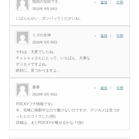
指宿の安田です。
返信
引用
2010年 8月 04日
いばらんかい、ガンバってくださいね。
ミズの女神
返信
引用
2010年 8月 05日
それは、大変でしたね。
Ｐｏｃｋｙさんにとって、いちばん、大事な
デジカメですよね。
絶対に、見つかりますよ。
裏番
返信
引用
2010年 8月 05日
POCKYプチ情報です♪
今、宮崎に移動中なので書けないのですが、デジカメは見つか
ったとのコトでした(笑)
詳細は…またPOCKYが載せるかな？(笑)