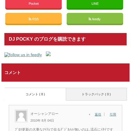
Pocket
LINE
RSS
feedly
DJ POCKY のブログを購読できます
コメント
コメント ( 8 )
トラックバック ( 0 )
オーシャンアロー
返信
引用
2010年 8月 04日
ﾌﾞﾛｸ更新の大事なｱｲﾃﾑで在るﾃﾞｼﾞｶﾒが無いのは､流石にｲﾀｲです