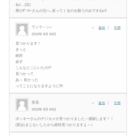
ねｪ…(泣)
再びﾎﾟｯｷｰさんの元へ､戻ってくるのを願うのみですねｪ!!
ランラ～ン♪
返信
引用
2010年 8月 04日
見つかります！
きっと
絶対
必ず
こんなとこにいたの!?
見つかって
あ～ 良かった
ってことになりますように!!!!
笑花
返信
引用
2010年 8月 04日
ポッキーさんのデジカメが見つかりました～感謝します！！
(笑)おまじないしたから絶対見つかりますよ～♪