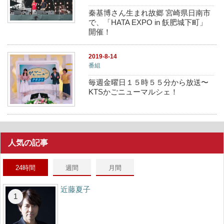
秦基博さん生まれ故郷 宮崎県日南市
で、「HATA EXPO in 飫肥城下町」
開催！
2019-8-14
番組
毎週金曜日１５時５５分から放送〜
KTSかごニューマルシェ！
人気の記事
24時間
週間
月間
近藤夏子