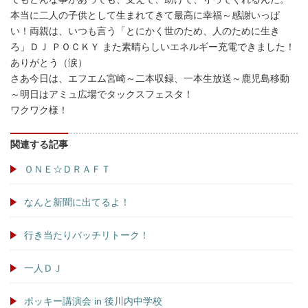
本当に二人の子供として生まれてきて最高に幸福～感謝いっぱ
い！両親は、いつも言う「とにかく世のため、人のために生き
ろ」ＤＪ ＰＯＣＫＹ また素晴らしいエネルギー充電できました！
ありがとう（涙）
さあ今日は、エフエム宮崎～二本収録、一本生放送～鹿児島移動
～明日はアミュ広場でタックスフェスタ！
ワクワク様！
関連する記事
ＯＮＥ☆ＤＲＡＦＴ
なんと新聞に出てるよ！
行き当たりバッチリトーク！
一人ＤＪ
ポッキー講演会 in 後川内中学校