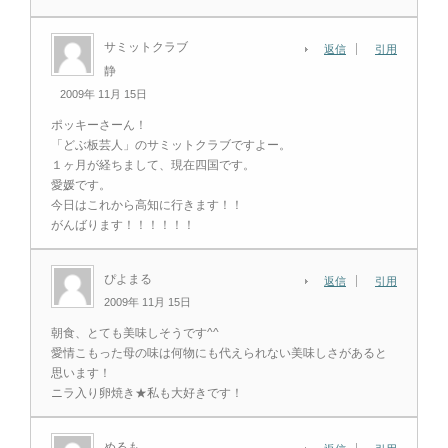
サミットクラブ
返信
引用
静
2009年 11月 15日
ポッキーさーん！
「どぶ板芸人」のサミットクラブですよー。
１ヶ月が経ちまして、現在四国です。
愛媛です。
今日はこれから高知に行きます！！
がんばります！！！！！！
ぴよまる
返信
引用
2009年 11月 15日
朝食、とても美味しそうです^^
愛情こもった母の味は何物にも代えられない美味しさがあると
思います！
ニラ入り卵焼き★私も大好きです！
めるも