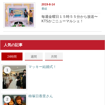
2019-8-14
番組
毎週金曜日１５時５５分から放送〜
KTSかごニューマルシェ！
人気の記事
24時間
週間
月間
マッキー結婚式！
柿塚日香里さん