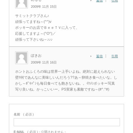
返信
引用
2009年 11月 15日
サミットクラブさん♪
頑張ってますね～(^^)v
ポッキーのお店でＢｅｅＴＶに入って、
応援してますよ～(^O^)／
頑張って下さいね～♪♪♪
ぽきお
返信
引用
2009年 11月 16日
ホントおふくろの味は世界一上手いよね。絶対に超えられない
壁!!何であんなに美味しいんだろう??あ～卵焼き食べたいな。し
かし～ﾎﾟｷﾊﾟﾝも毎日食べても飽きないね。。ｲｹﾒﾝポッキー写真
写り良いね。かっこいいー。PS実家も素敵ですね～(#^.^#)
名前
( 必須 )
E-MAIL
( 必須 ) - 公開されません -