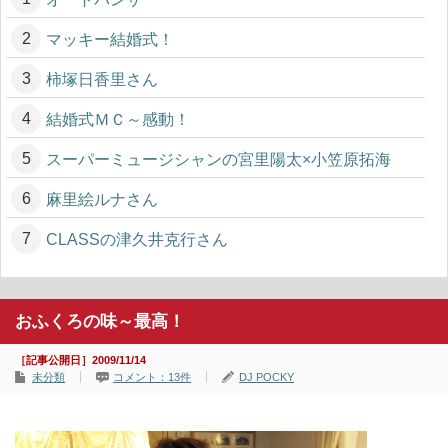
マッキー結婚式！
柿塚日香里さん
結婚式ＭＣ～感動！
スーパーミュージシャンの宮里陽太×小笠原拓海
麻里絵ルナさん
CLASSの津久井克行さん
おふくろの味～最高！
［記事公開日］2009/11/14
未分類
コメント：13件
DJ POCKY