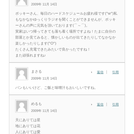
2009年 11月 14日
ポッキーさん、毎日のハードスケジュールお疲れ様です(^w^)私
もなかなかゆっくりラジオを聞くことができませんが、ポッキ
ーさんの声に元気を頂いております(⌒～⌒)。
実家はいつ帰ってきても落ち着く場所ですよね！たまに自分の
部屋とか見てみると、懐かしいものが出てきたりしてなかなか
楽しかったりします(^O^)
たくさん充電できたみたいで良かったですね！
また頑張れますね♪
まさる
返信
引用
2009年 11月 14日
パンもいいけど、ご飯と味噌汁もおいしいですね。
めるも
返信
引用
2009年 11月 14日
天にありては星
地にありては花
人にありては愛