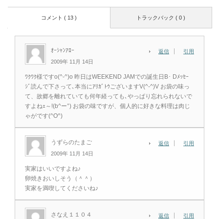
コメント ( 13 )
トラックバック ( 0 )
ｵｰｼｬﾝｱﾛｰ
返信
引用
2009年 11月 14日
ﾜｸﾜｸ様ですo(^-^)o 昨日はWEEKEND JAMでの誕生日B･ Dﾒｯｾｰ
ｼﾞ読んで下さって､本当にｱﾘｶﾞﾄｳございますV(^-^)V お袋の味っ
て、故郷を離れていても何年経っても､やっぱり忘れられないで
すよねｪ～!(b^ー°) お袋の味ですが、個人的に好きな料理は肉じ
ゃがです(^O^)
うずらのたまご
返信
引用
2009年 11月 14日
実家はいいですよね♪
卵焼きおいしそう（＾＾）
実家を満喫してくださいね♪
さなえ１１０４
返信
引用