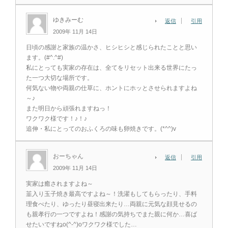
ゆきみーむ
返信
引用
2009年 11月 14日
日頃の感謝と家族の温かさ、ヒシヒシと感じられたことと思い
ます。(#^.^#)
私にとっても実家の存在は、全てをリセット出来る世界にたっ
た一つ大切な場所です。
何気ない物や両親の仕草に、ホントにホッとさせられますよね
～♪
また明日から頑張れますねっ！
ワクワク様です！♪！♪
追伸・私にとってのおふくろの味も卵焼きです。(*^^)v
おーちゃん
返信
引用
2009年 11月 14日
実家は癒されますよね～
韮入り玉子焼き最高ですよね～！洗濯もしてもらったり、手料
理食べたり、ゆったり昼寝出来たり…両親に元気な顔見せるの
も親孝行の一つですよね！感謝の気持ちでまた親に何か…喜ば
せたいですねo(^-^)oワクワク様でした…