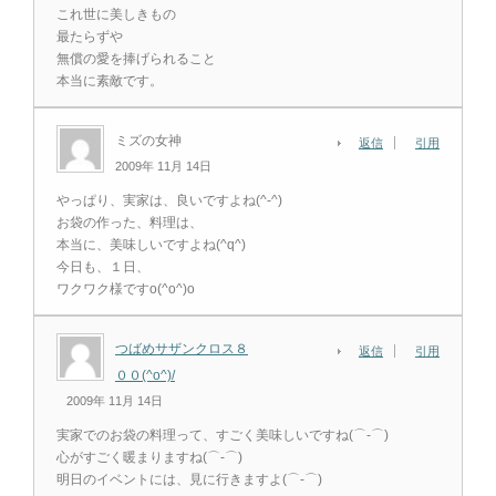
これ世に美しきもの
最たらずや
無償の愛を捧げられること
本当に素敵です。
ミズの女神
返信
引用
2009年 11月 14日
やっぱり、実家は、良いですよね(^-^)
お袋の作った、料理は、
本当に、美味しいですよね(^q^)
今日も、１日、
ワクワク様ですo(^o^)o
つばめサザンクロス８
返信
引用
００(^o^)/
2009年 11月 14日
実家でのお袋の料理って、すごく美味しいですね(⌒‐⌒)
心がすごく暖まりますね(⌒‐⌒)
明日のイベントには、見に行きますよ(⌒‐⌒)