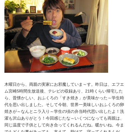
木曜日から、両親の実家にお邪魔していま～す。昨日は、エフエ
ム宮崎5時間生放送後、テレビの収録あり、21時くらい帰宅した
ら、昔懐かしい、おふくろの「すき焼き」が美味かった～学生時
代を思い出しました。そして今朝、世界一美味しいおふくろの卵
焼きが～なんとニラ入り～学生の頃の弁当時代思い出したよ！洗
濯も沢山ありがとう！今回感じたな～いくつになっても両親は、
同じ温度で子供として向き合ってくれるんだね。暖かいね。今ま
でもどんな事があっても、支えて、助けて、守ってくれるんだ。