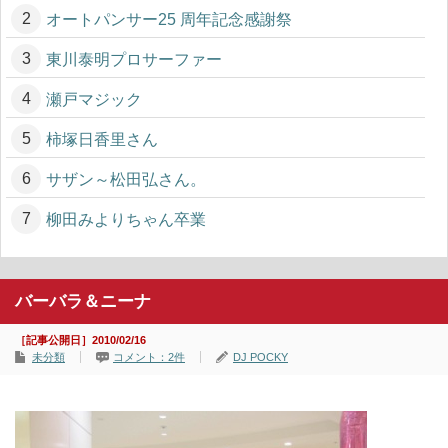
オートパンサー25 周年記念感謝祭
東川泰明プロサーファー
瀬戸マジック
柿塚日香里さん
サザン～松田弘さん。
柳田みよりちゃん卒業
バーバラ＆ニーナ
［記事公開日］2010/02/16
未分類
コメント：2件
DJ POCKY