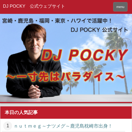
DJ POCKY 公式ウェブサイト
menu
本日の人気記事
ｎｕｔｍｅｇ～ナツメグ～鹿児島枕崎市出身！