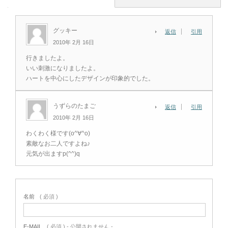
グッキー
返信
引用
2010年 2月 16日
行きましたよ。
いい刺激になりましたよ。
ハートを中心にしたデザインが印象的でした。
うずらのたまご
返信
引用
2010年 2月 16日
わくわく様です(o^∀^o)
素敵なお二人ですよね♪
元気が出ますp(^^)q
名前
( 必須 )
E-MAIL
( 必須 ) - 公開されません -