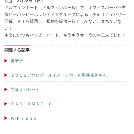
次は、3月28日（日）
ドルフィンポート（ドルフィンホール）で、オフィスバーバラ主
催ビーハッピーボランティアグループによる、チャリティバザー
開催！ＡＩも賛同し、私物を提供～行くしかない、まちがいな
い！
本当にいつもハッピーハート、キラキラオーラのお二人でした！
関連する記事
奥華子
２０１２アサヒビールイメージガール坂井裕美さん。
与論サンセット
ＲＡＤＩＯＭＡＧＩＣ
Ｗ-Ｐｉａｎｏ