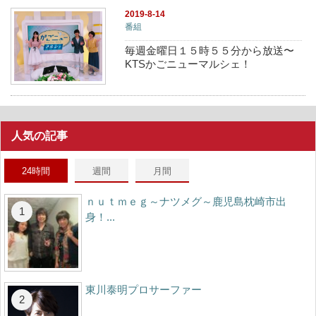
2019-8-14
番組
毎週金曜日１５時５５分から放送〜
KTSかごニューマルシェ！
人気の記事
24時間
週間
月間
ｎｕｔｍｅｇ～ナツメグ～鹿児島枕崎市出
身！...
東川泰明プロサーファー