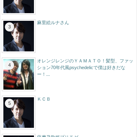
麻里絵ルナさん
オレンジレンジのＹＡＭＡＴＯ！髪型、ファッ
ション70年代風psychedelicで僕は好きだな
ー！...
ＫＣＢ