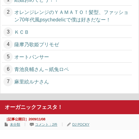
オレンジレンジのＹＡＭＡＴＯ！髪型、ファッショ
ン70年代風psychedelicで僕は好きだなー！
ＫＣＢ
薩摩乃歌姫プリモゼ
オートパンサー
青池良輔さん～紙兔ロペ
麻里絵ルナさん
オーガニックフェスタ！
［記事公開日］2009/11/08
未分類
コメント：2件
DJ POCKY