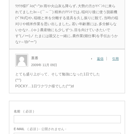
ﾜｸﾜｸ様ﾃﾞｽo(^-^)o 雨や火山灰も降らず､大勢の方がｲﾍﾞﾝﾄに来ら
れてましたﾈｪ～(⌒～⌒) 精米のﾃﾅﾝﾄでは､稲刈り後に使う脱穀機
(ﾍﾟﾀﾙ式)や､稲穂と米を分離する道具を久し振りに観て､当時の稲
刈りや精米作業を思い出しました｡ 若い年齢層には､多分解らな
いかなｧ…(-o-;) 農産物にも少しずつ､目を向けていきたいで
す”(ノ><)ノ たまには親父と一緒に､農作業(畑仕事)を手伝おうか
なｧ～!(b^ー°)
裏番
返信
引用
2009年 11月 09日
とても盛り上がって、そして勉強になった1日でした
(^^)
POCKY…1日ワクワク様でした(^^)d
名前
( 必須 )
E-MAIL
( 必須 ) - 公開されません -