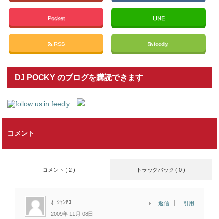
Pocket
LINE
RSS
feedly
DJ POCKY のブログを購読できます
コメント
コメント ( 2 )
トラックバック ( 0 )
ｵｰｼｬﾝｱﾛｰ
返信
引用
2009年 11月 08日