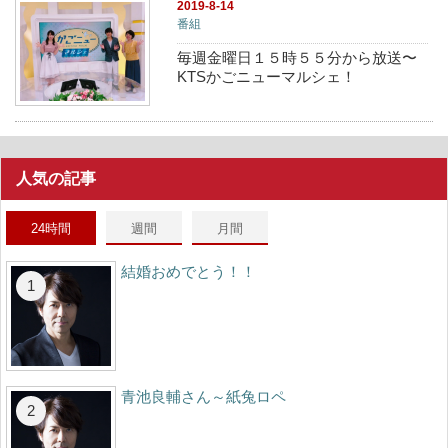
2019-8-14
番組
毎週金曜日１５時５５分から放送〜
KTSかごニューマルシェ！
人気の記事
24時間
週間
月間
結婚おめでとう！！
青池良輔さん～紙兔ロペ