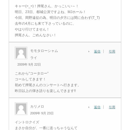
キャー(>_<)！押尾さん、かっこいい～！
明日、23日、都城公演ですよね、MJホール！
今回、岡野遠征の為、明日の夕方には間に合わず(T_T)
去年の4月にも来て下さっているのに、
やはり行けてません！
押尾さん、ごめんなさい！
モモタローシャム
返信
引用
ライ
2009年 9月 22日
これから“コータロー”
コールしてきます！
初めて押尾さんのコンサートへ行きます。
昨日以上の弾き語りを楽しんできます!!
カリメロ
返信
引用
2009年 9月 23日
イントロクイズ
まさか自分が、一番に送っちゃうなんて