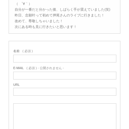
（ ´∀｀）
自分が一番だと分かった後、しばらく手が震えていました(笑)
昨日、念願叶って初めて押尾さんのライブに行きました！
改めて、尊敬しちゃいました！
次にある時も見に行きたいと思います！
名前
( 必須 )
E-MAIL
( 必須 ) - 公開されません -
URL