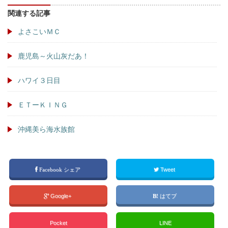
関連する記事
よさこいＭＣ
鹿児島～火山灰だあ！
ハワイ３日目
ＥＴーＫＩＮＧ
沖縄美ら海水族館
Facebook シェア
Tweet
Google+
はてブ
Pocket
LINE