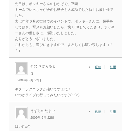
先日は、ポッキーさんのおかげで、宮崎、
ミームでいっちゃが会のお麩会も大成功でしたね！お疲れ様で
した。
実は昨年６月の宮崎でのイベントで、ポッキーさんに、握手を
して頂き、写メもお願いしたら、快くOKしてくださり、ポッキ
ーさんの優しさに、感謝いたしました。
ありがとうございました、
これからも、遊びにきますので、よろしくお願い致します（＾
＾）
ｸﾞｳｸﾞｳ がんもど
返信
引用
き
2009年 9月 22日
ギターテクニックが凄いですよね！
いつかライブに行ってみたいです(o^_^o)
うずらのたまご
返信
引用
2009年 9月 22日
はい(^ω^)