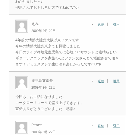
わかりました～♪
押尾さんておもしろい方ですね(o^∀^o)
えみ
返信
引用
2009年 9月 22日
4年前の情熱大陸@大阪以来ファンです
今年の情熱大陸@東京でも拝聴しました
今日のライブ@地元鹿児島では心地よいサウンドと素晴らしい
ギターテクニックを家族3人とファン友さんとで堪能させて頂き
ます！アミュスタジオ生出演も楽しかったです(^O^)/
鹿児島支部長
返信
引用
2009年 9月 22日
今回も、お世話になりました。
コータロー！コールで盛り上げてきます。
宣伝ありがとうございました。感謝♪
Peace
返信
引用
2009年 9月 22日