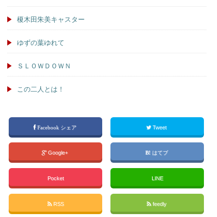
榎木田朱美キャスター
ゆずの葉ゆれて
ＳＬＯＷＤＯＷＮ
この二人とは！
Facebook シェア
Tweet
Google+
はてブ
Pocket
LINE
RSS
feedly