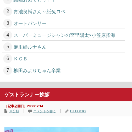
青池良輔さん～紙兔ロペ
オートパンサー
スーパーミュージシャンの宮里陽太×小笠原拓海
麻里絵ルナさん
ＫＣＢ
柳田みよりちゃん卒業
ゲストランナー挨拶
［記事公開日］2008/12/14
未分類
コメントを書く
DJ POCKY