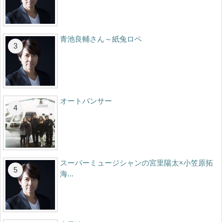
青池良輔さん～紙兔ロペ
オートパンサー
スーパーミュージシャンの宮里陽太×小笠原拓
海...