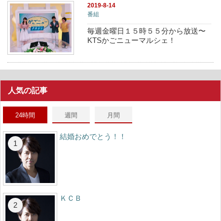
2019-8-14
番組
毎週金曜日１５時５５分から放送〜
KTSかごニューマルシェ！
人気の記事
24時間
週間
月間
結婚おめでとう！！
ＫＣＢ