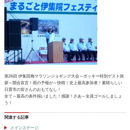
第26回 伊集院梅マラソンジョギング大会～ポッキー特別ゲスト挨
拶～開会宣言！雨の予報が～快晴！史上最高参加者！素晴らしい
日置市の皆さんのおもてなし！
全て～最高の条件揃いました！感謝！さあ～全員ゴールしましょ
う！
関連する記事
メインステージ