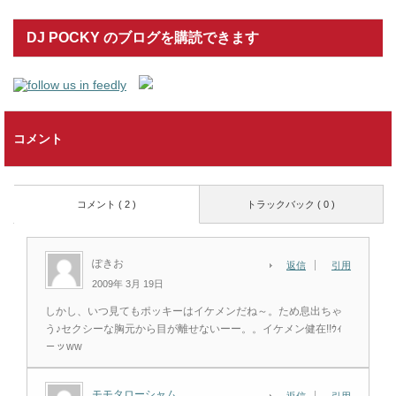
DJ POCKY のブログを購読できます
コメント
コメント ( 2 )
トラックバック ( 0 )
ぽきお
返信
引用
2009年 3月 19日
しかし、いつ見てもポッキーはイケメンだね～。ため息出ちゃ
う♪セクシーな胸元から目が離せないーー。。イケメン健在!!ｳｨ
－ッww
モモタローシャム
返信
引用