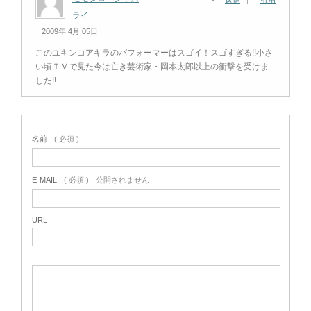
ライ
2009年 4月 05日
このユキンコアキラのパフォーマーはスゴイ！スゴすぎる!!小さ
い頃ＴＶで見た今は亡き芸術家・岡本太郎以上の衝撃を受けま
した!!
名前
( 必須 )
E-MAIL
( 必須 ) - 公開されません -
URL