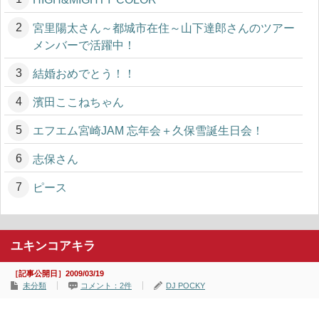
宮里陽太さん～都城市在住～山下達郎さんのツアー
メンバーで活躍中！
結婚おめでとう！！
濱田ここねちゃん
エフエム宮崎JAM 忘年会＋久保雪誕生日会！
志保さん
ピース
ユキンコアキラ
［記事公開日］2009/03/19
未分類
コメント：2件
DJ POCKY