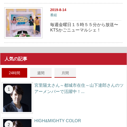
2019-8-14
番組
毎週金曜日１５時５５分から放送〜
KTSかごニューマルシェ！
人気の記事
24時間
週間
月間
宮里陽太さん～都城市在住～山下達郎さんのツ
アーメンバーで活躍中！...
HIGH&MIGHTY COLOR