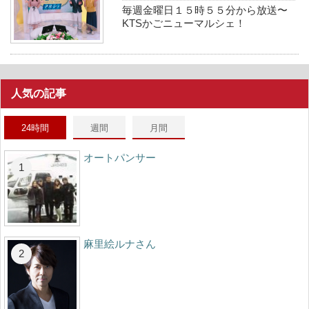
毎週金曜日１５時５５分から放送〜
KTSかごニューマルシェ！
人気の記事
24時間
週間
月間
オートパンサー
麻里絵ルナさん