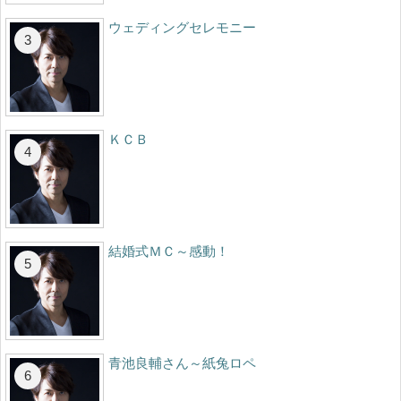
ウェディングセレモニー
ＫＣＢ
結婚式ＭＣ～感動！
青池良輔さん～紙兔ロペ