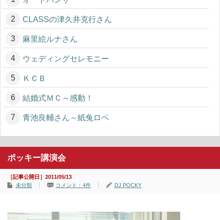
CLASSの津久井克行さん
麻里絵ルナさん
ウェディングセレモニー
ＫＣＢ
結婚式ＭＣ～感動！
青池良輔さん～紙兔ロペ
ポッキー講演会
［記事公開日］2011/05/13
未分類
コメント：4件
DJ POCKY