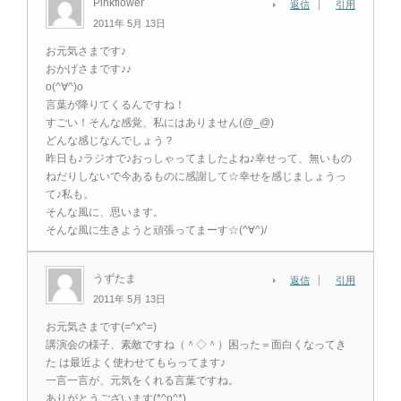
Pinkflower
返信
引用
2011年 5月 13日
お元気さまです♪
おかげさまです♪♪
o(^∀^)o
言葉が降りてくるんですね！
すごい！そんな感覚、私にはありません(@_@)
どんな感じなんでしょう？
昨日も♪ラジオで♪おっしゃってましたよね♪幸せって、無いもの
ねだりしないで今あるものに感謝して☆幸せを感じましょうっ
て♪私も。
そんな風に、思います。
そんな風に生きようと頑張ってまーす☆(^∀^)/
うずたま
返信
引用
2011年 5月 13日
お元気さまです(=^x^=)
講演会の様子、素敵ですね（＾◇＾）困った＝面白くなってき
た は最近よく使わせてもらってます♪
一言一言が、元気をくれる言葉ですね。
ありがとうございます(*^o^*)