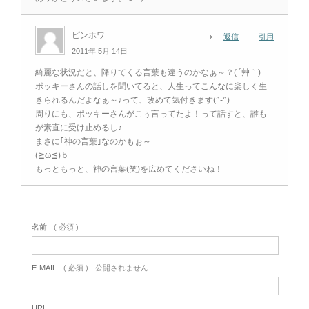
ピンホワ
返信
引用
2011年 5月 14日
綺麗な状況だと、降りてくる言葉も違うのかなぁ～？( ´艸｀)
ポッキーさんの話しを聞いてると、人生ってこんなに楽しく生
きられるんだよなぁ～♪って、改めて気付きます(^-^)
周りにも、ポッキーさんがこぅ言ってたよ！って話すと、誰も
が素直に受け止めるし♪
まさに｢神の言葉｣なのかもぉ～
(≧ω≦)ｂ
もっともっと、神の言葉(笑)を広めてくださいね！
名前
( 必須 )
E-MAIL
( 必須 ) - 公開されません -
URL