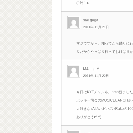
( ´艸｀)♪
sae gaga
2011年 11月 21日
マジですか～。知ってたら踊りに
りだからやっぱり行っておけば良か
M&amp;M
2011年 11月 22日
今日はKYTチャンネルamp観まし
ポッキー司会のMUSICLUANC
大好きな♪AIのハピネス♪Rakeの1
ありがとう(^-^)