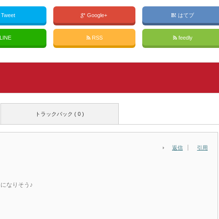
Tweet
Google+
はてブ
LINE
RSS
feedly
トラックバック ( 0 )
返信
引用
になりそう♪