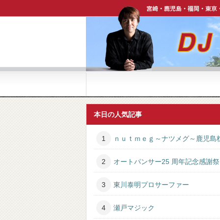
宮崎・鹿児島・福岡・東京・ハワイで活躍中【DJ P
本日の人気記事
ｎｕｔｍｅｇ～ナツメグ～鹿児島
オートパンサー25 周年記念感謝祭
東川泰明プロサーファー
瀬戸マジック