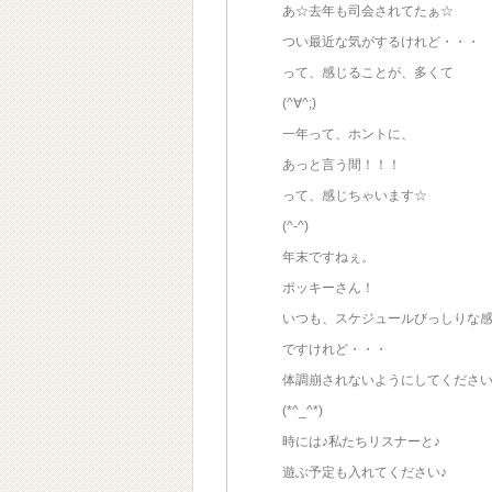
あ☆去年も司会されてたぁ☆
つい最近な気がするけれど・・・
って、感じることが、多くて
(^∀^;)
一年って、ホントに、
あっと言う間！！！
って、感じちゃいます☆
(^-^)
年末ですねぇ。
ポッキーさん！
いつも、スケジュールびっしりな
ですけれど・・・
体調崩されないようにしてくださ
(*^_^*)
時には♪私たちリスナーと♪
遊ぶ予定も入れてください♪