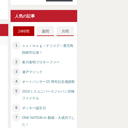
人気の記事
24時間
週間
月間
ｎｕｔｍｅｇ～ナツメグ～鹿児島
枕崎市出身！
東川泰明プロサーファー
瀬戸マジック
オートパンサー25 周年記念感謝祭
2016ミスユニバースジャパン宮崎
ファイナル
ポッキー誕生日
ONE NATION in 都城～大成功でし
た！