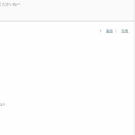
くださいねー
返信
引用
ね☆