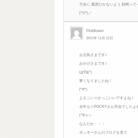
万全に 風邪ひかないよう 顔晴って
(^O^)／
Pinkflower
2011年 11月 21日
お元気さまです♪
おかげさまです♪
(≧∇≦*)
寒くなりましたね！
(*∀*)
よさこい☆かっこいいですよね！
去年も☆POCKYさん司会でしたよ
(^∀-)-☆
なんだか・・・
ポッキーさんのブログを見て、