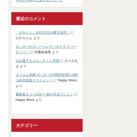
@DJ_Pocky に関するツイート
最近のコメント
「ポキパン」10月10日火曜日発売！
に
ひわちゃん
より
ポッキーのスーパーレディオクラブパー
ティー！
に
外園奈緒美
より
山出愛子ちゃん～さくら学院
に
おりおな
え
より
エフエム宮崎 ポッキーのWEEKEND JAM
C&K生放送ゲストイン！
に
Happy Moon
より
霧島春まつり2017〜初の司会でした！
に
Happy Moon
より
カテゴリー