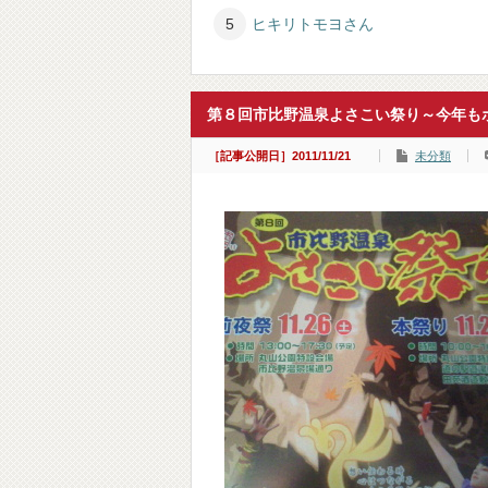
ヒキリトモヨさん
第８回市比野温泉よさこい祭り～今年も
［記事公開日］2011/11/21
未分類