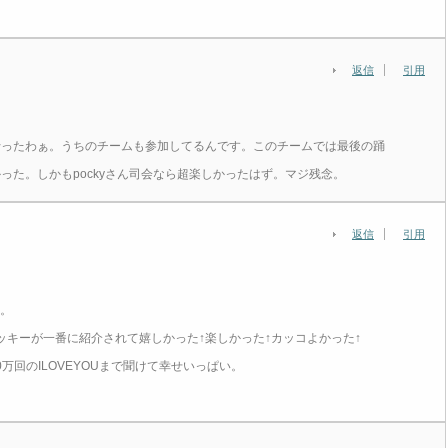
返信
引用
行ったわぁ。うちのチームも参加してるんです。このチームでは最後の踊
った。しかもpockyさん司会なら超楽しかったはず。マジ残念。
返信
引用
た。
Hポッキーが一番に紹介されて嬉しかった↑楽しかった↑カッコよかった↑
00万回のILOVEYOUまで聞けて幸せいっぱい。