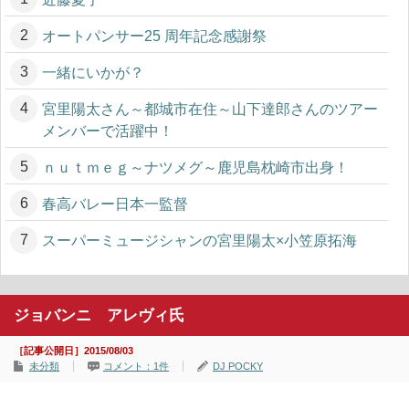
オートパンサー25 周年記念感謝祭
一緒にいかが？
宮里陽太さん～都城市在住～山下達郎さんのツアー
メンバーで活躍中！
ｎｕｔｍｅｇ～ナツメグ～鹿児島枕崎市出身！
春高バレー日本一監督
スーパーミュージシャンの宮里陽太×小笠原拓海
ジョバンニ アレヴィ氏
［記事公開日］2015/08/03
未分類
コメント：1件
DJ POCKY